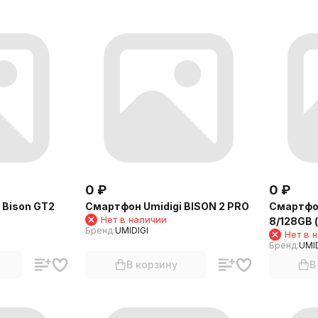
0
₽
0
₽
 Bison GT2
Смартфон Umidigi BISON 2 PRO
Смартфон
Нет в наличии
8/128GB 
Бренд:
UMIDIGI
Нет в 
Бренд:
UMID
В корзину
В