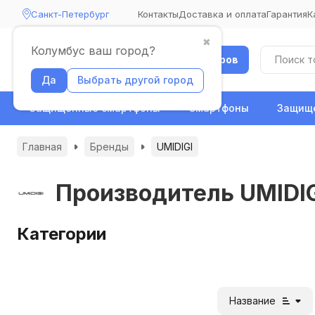
Санкт-Петербург
Контакты
Доставка и оплата
Гарантия
К
✖
Колумбус ваш город?
Каталог товаров
Да
Выбрать другой город
Защищенные смартфоны
Смартфоны
Защище
Главная
Бренды
UMIDIGI
Производитель UMIDI
Категории
Название