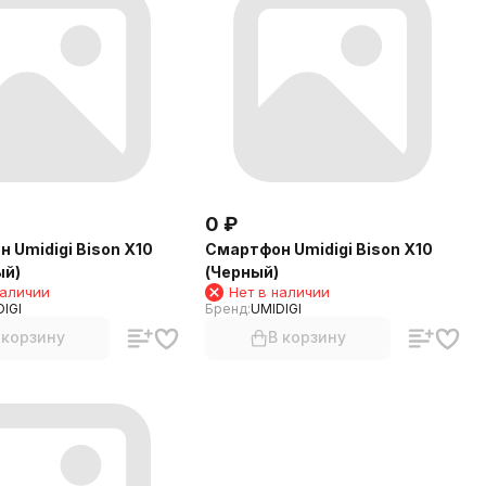
0
₽
 Umidigi Bison X10
Смартфон Umidigi Bison X10
ый)
(Черный)
наличии
Нет в наличии
IGI
Бренд:
UMIDIGI
 корзину
В корзину