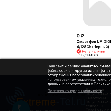
0
₽
Смартфон UMIDIGI 
4/128Gb (Черный)
Нет в наличии
Бренд:
UMIDIGI
В корзину
Наш сайт и сервис аналитики «Янд
файлы cookie и другие идентификат
отображения персонализированного
использованием указанных техноло
данных, в соответствии с Политик
Каталог
Политика конфиденциальности
Защищенные 
Смартфоны
Защищенные 
телефоны
Телефоны с р
Данный сайт ни при каких условиях не