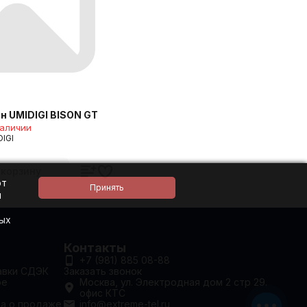
 UMIDIGI BISON GT
наличии
IGI
 корзину
ют
и
ных
Контакты
+7 (981) 885 08-88
авки СДЭК
Заказать звонок
ое
Москва, ул. Электродная дом 2 стр 29.
офис КТС
та о продаже
info@extreme-tel.ru