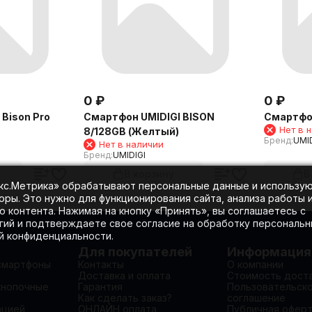
0
₽
0
₽
Bison Pro
Смартфон UMIDIGI BISON
Смартфон
Нет в 
8/128GB (Желтый)
Бренд:
UMID
Нет в наличии
Бренд:
UMIDIGI
В корзину
В
екс.Метрика» обрабатывают персональные данные и использу
оры. Это нужно для функционирования сайта, анализа работы 
 контента. Нажимая на кнопку «Принять», вы соглашаетесь с
гий и подтверждаете свое согласие на обработку персональ
ой конфиденциальности.
Для покупателей
Информация
смартфоны
Контакты
О компании
Доставка и оплата
Стоимость дост
кнопочные
Гарантия
Пользовательск
Как сделать заказ?
соглашение
ацией
ОНЛАЙН оплата
Публичная офер