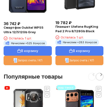
19 782
₽
36 742
₽
Планшет Ulefone RugKing
Смартфон Oukitel WP55
Pad 2 Pro 8/128Gb Black
Ultra 12/512Gb Grey
Осталась 1 шт.
Осталась 1 шт.
Начислим +
283
бонусов
Начислим +
525
бонусов
В корзину
В корзину
Запрос счета / КП
Запрос счета / КП
Популярные товары
ваш текст