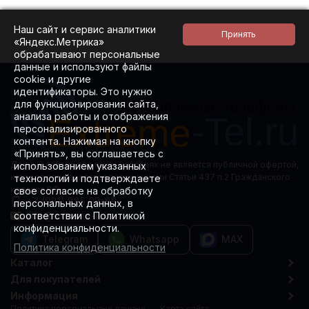
все пришло очень
быстро СДЕКом.
Наш сайт и сервис аналитики
«Яндекс.Метрика»
обрабатывают персональные
данные и используют файлы
cookie и другие
идентификаторы. Это нужно
для функционирования сайта,
анализа работы и отображения
персонализированного
контента. Нажимая на кнопку
«Принять», вы соглашаетесь с
Данный сайт ни при каких условиях не является публичной офертой,
использованием указанных
которая определяется положениями Статьи 437 п.2 Гражданского
технологий и подтверждаете
кодекса РФ.
свое согласие на обработку
+7 (981) 885 08-88
персональных данных, в
info@extreme-tel.ru
соответствии с Политикой
конфиденциальности.
Telegram
Whatsapp
MAX
Политика конфиденциальности
Каталог
Для покупателей
Информация
Политика персональных данных
Карта сайта