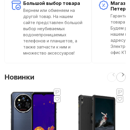
Большой выбор товара
Магазин
Петерб
Вернем или обменяем на
Гарантир
другой товар. На нашем
товара т
сайте представлен большой
Будем ра
выбор неубиваемых
нашем ин
водонепроницаемых
адресу г.
телефонов и планшетов, а
Электрод
также запчасти к ним и
офис КТС
множество аксессуаров!
Новинки