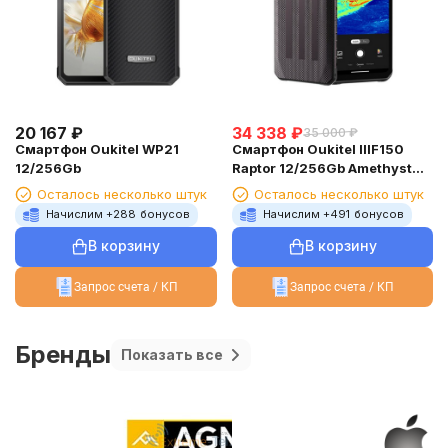
20 167
₽
34 338
₽
35 000
₽
Смартфон Oukitel WP21
Смартфон Oukitel IIIF150
12/256Gb
Raptor 12/256Gb Amethyst
Metallic
Осталось несколько штук
Осталось несколько штук
Начислим +
288
бонусов
Начислим +
491
бонусов
В корзину
В корзину
Запрос счета / КП
Запрос счета / КП
Бренды
Показать все