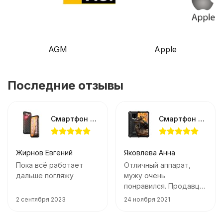
AGM
Apple
Последние отзывы
Смартфон Ulefone Power Armor 19 12/256Gb
Смартфон Oukitel WP15
Жирнов Евгений
Яковлева Анна
Пока всё работает
Отличный аппарат,
дальше погляжу
мужу очень
понравился. Продавца
рекомендую, честный,
2 сентября 2023
24 ноября 2021
вежливый. Заказ
отправил во время,