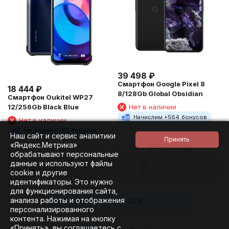
39 498
₽
Смартфон Google Pixel 8
18 444
₽
8/128Gb Global Obsidian
Смартфон Oukitel WP27
Нет в наличии
12/256Gb Black Blue
Начислим +
564
бонусов
Нет в наличии
Начислим +
263
бонусов
Наш сайт и сервис аналитики
«Яндекс.Метрика»
В корзину
В корзину
обрабатывают персональные
данные и используют файлы
Запрос счета / КП
Запрос счета / КП
cookie и другие
идентификаторы. Это нужно
для функционирования сайта,
Показать все
анализа работы и отображения
персонализированного
контента. Нажимая на кнопку
«Принять», вы соглашаетесь с