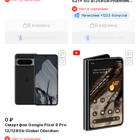
S21+ 5G 8/256Gb Phantom
Silver
Нет в наличии
Начислим +
1223
бонусов
В корзину
В корзину
Запрос счета / КП
Запрос счета / КП
0
₽
Смартфон Google Pixel 8 Pro
12/128Gb Global Obsidian
Нет в наличии