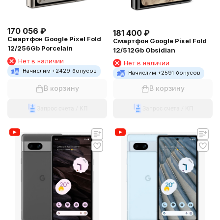
170 056
₽
181 400
₽
Смартфон Google Pixel Fold
Смартфон Google Pixel Fold
12/256Gb Porcelain
12/512Gb Obsidian
Нет в наличии
Нет в наличии
Начислим +
2429
бонусов
Начислим +
2591
бонусов
В корзину
В корзину
Запрос счета / КП
Запрос счета / КП