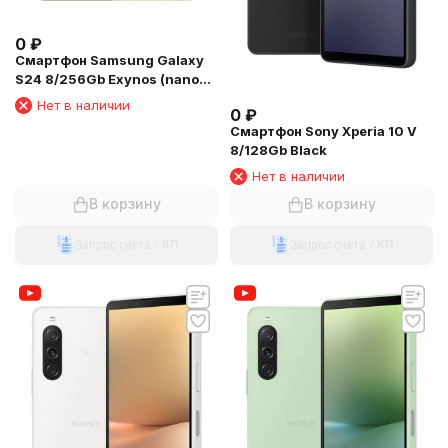
0
₽
Смартфон Samsung Galaxy
S24 8/256Gb Exynos (nano
SIM + eSIM) Amber Yellow
Нет в наличии
0
₽
Смартфон Sony Xperia 10 V
8/128Gb Black
Нет в наличии
В корзину
В корзину
Запрос счета / КП
Запрос счета / КП