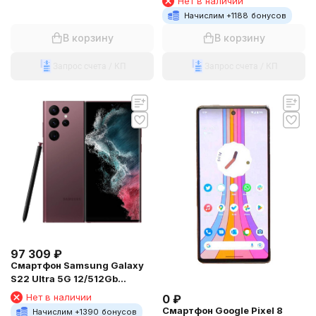
Нет в наличии
Начислим +
1188
бонусов
В корзину
В корзину
Запрос счета / КП
Запрос счета / КП
97 309
₽
Смартфон Samsung Galaxy
S22 Ultra 5G 12/512Gb
(S9080) Snapdragon
Нет в наличии
0
₽
Burgundy
Смартфон Google Pixel 8
Начислим +
1390
бонусов