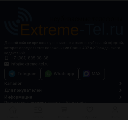
Данный сайт ни при каких условиях не является публичной офертой,
которая определяется положениями Статьи 437 п.2 Гражданского
кодекса РФ.
+7 (981) 885 08-88
info@extreme-tel.ru
Telegram
Whatsapp
MAX
Каталог
Для покупателей
Информация
Политика персональных данных
Карта сайта
© 2015-2026 Extreme-tel.ru
Главная
Каталог
Корзина
Избранное
Войти