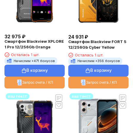
32 975
₽
24 931
₽
Смартфон Blackview XPLORE
Смартфон Blackview FORT 5
1 Pro 12/256Gb Orange
12/256Gb Cyber Yellow
Осталась 1 шт.
Осталась 1 шт.
Начислим +
471
бонусов
Начислим +
356
бонусов
В корзину
В корзину
Запрос счета / КП
Запрос счета / КП
ваш текст
ваш текст