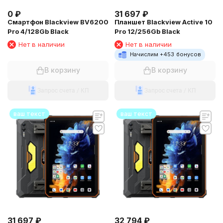
0
₽
31 697
₽
Смартфон Blackview BV6200
Планшет Blackview Active 10
Pro 4/128Gb Black
Pro 12/256Gb Black
Нет в наличии
Нет в наличии
Начислим +
453
бонусов
В корзину
В корзину
Запрос счета / КП
Запрос счета / КП
ваш текст
ваш текст
31 697
₽
32 794
₽