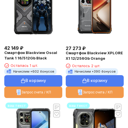
42 149
₽
27 273
₽
Смартфон Blackview Oscal
Смартфон Blackview XPLORE
Tank 1 16/512Gb Black
X1 12/256Gb Orange
Осталась 1 шт.
Осталось 2 шт.
Начислим +
602
бонусов
Начислим +
390
бонусов
В корзину
В корзину
Запрос счета / КП
Запрос счета / КП
ваш текст
ваш текст