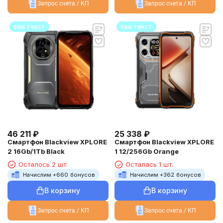
Запрос счета / КП
Запрос счета / КП
ваш текст
ваш текст
46 211
₽
25 338
₽
Смартфон Blackview XPLORE
Смартфон Blackview XPLORE
2 16Gb/1Tb Black
1 12/256Gb Orange
Осталось 2 шт.
Осталась 1 шт.
Начислим +
660
бонусов
Начислим +
362
бонусов
В корзину
В корзину
Запрос счета / КП
Запрос счета / КП