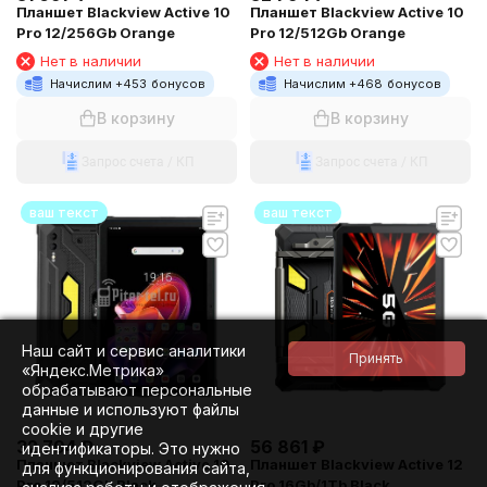
Планшет Blackview Active 10
Планшет Blackview Active 10
Pro 12/256Gb Orange
Pro 12/512Gb Orange
Нет в наличии
Нет в наличии
Начислим +
453
бонусов
Начислим +
468
бонусов
В корзину
В корзину
Запрос счета / КП
Запрос счета / КП
ваш текст
ваш текст
Наш сайт и сервис аналитики
«Яндекс.Метрика»
обрабатывают персональные
данные и используют файлы
cookie и другие
32 794
₽
56 861
₽
идентификаторы. Это нужно
Планшет Blackview Active 10
Планшет Blackview Active 12
для функционирования сайта,
Pro 12/512Gb Black
Pro 16Gb/1Tb Black