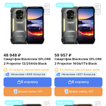
ваш текст
ваш текст
48 948
₽
59 957
₽
Смартфон Blackview XPLORE
Смартфон Blackview XPLORE
2 Projector 12/256Gb Black
2 Projector 16Gb/1Tb Black
Осталось несколько штук
Осталось несколько штук
Начислим +
699
бонусов
Начислим +
857
бонусов
В корзину
В корзину
Запрос счета / КП
Запрос счета / КП
ваш текст
ваш текст