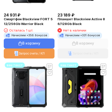
23 189
₽
24 931
₽
Планшет Blackview Active 8
Смартфон Blackview FORT 5
6/128Gb Black
12/256Gb Warrior Black
Нет в наличии
Осталась 1 шт.
Начислим +
331
бонусов
Начислим +
356
бонусов
В корзину
В корзину
Запрос счета / КП
Запрос счета / КП
ваш текст
ваш текст