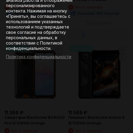
анализа работы и отображения
персонализированного
Нет в наличии
Нет в наличии
контента. Нажимая на кнопку
Начислим +
468
бонусов
Начислим +
812
бонусов
«Принять», вы соглашаетесь с
использованием указанных
В корзину
В корзину
технологий и подтверждаете
свое согласие на обработку
Запрос счета / КП
Запрос счета / КП
персональных данных, в
соответствии с Политикой
конфиденциальности.
ваш текст
ваш текст
Политика конфиденциальности
11 368
₽
11 589
₽
Смартфон Blackview BV6200
Планшет Blackview Active 5
Pro 6/128Gb Orange
8/128Gb Orange
Нет в наличии
Нет в наличии