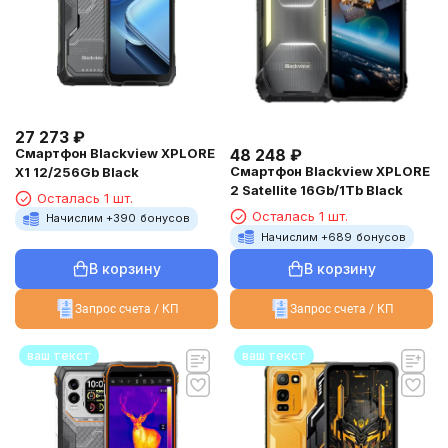
27 273
₽
Смартфон Blackview XPLORE
48 248
₽
Смартфон Blackview XPLORE
X1 12/256Gb Black
2 Satellite 16Gb/1Tb Black
Осталась 1 шт.
Осталась 1 шт.
Начислим +
390
бонусов
Начислим +
689
бонусов
В корзину
В корзину
Запрос счета / КП
Запрос счета / КП
ваш текст
ваш текст