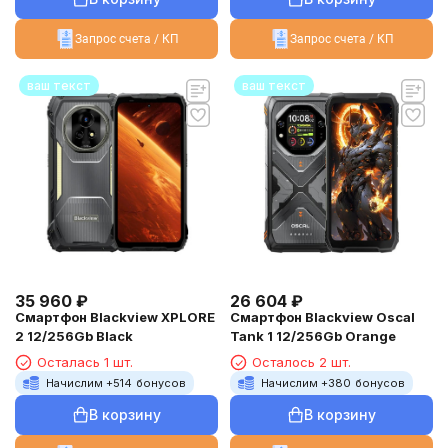
Запрос счета / КП
Запрос счета / КП
ваш текст
ваш текст
35 960
₽
26 604
₽
Смартфон Blackview XPLORE
Смартфон Blackview Oscal
2 12/256Gb Black
Tank 1 12/256Gb Orange
Осталась 1 шт.
Осталось 2 шт.
Начислим +
514
бонусов
Начислим +
380
бонусов
В корзину
В корзину