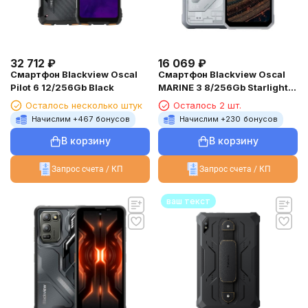
32 712
₽
16 069
₽
Смартфон Blackview Oscal
Смартфон Blackview Oscal
Pilot 6 12/256Gb Black
MARINE 3 8/256Gb Starlight
White
Осталось несколько штук
Осталось 2 шт.
Начислим +
467
бонусов
Начислим +
230
бонусов
В корзину
В корзину
Запрос счета / КП
Запрос счета / КП
ваш текст