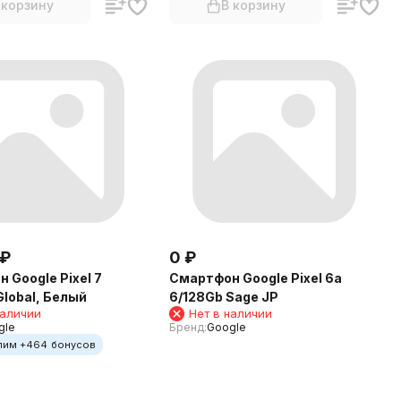
 корзину
В корзину
₽
0
₽
 Google Pixel 7
Смартфон Google Pixel 6a
Global, Белый
6/128Gb Sage JP
наличии
Нет в наличии
gle
Бренд:
Google
лим +
464
бонусов