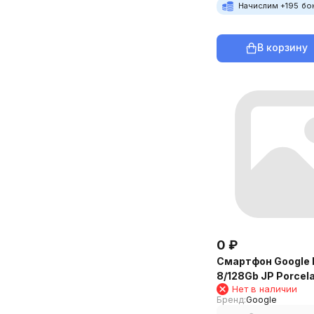
Начислим +
195
бо
В корзину
0
₽
Смартфон Google P
8/128Gb JP Porcela
Нет в наличии
Бренд:
Google