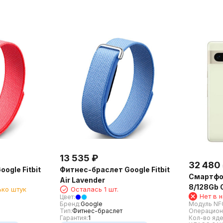
13 535
₽
32 480
ogle Fitbit
Фитнес-браслет Google Fitbit
Смартфон
Air Lavender
8/128Gb 
ько штук
Осталась 1 шт.
Нет в 
Цвет:
Модуль NF
Бренд:
Google
Операцион
Тип:
Фитнес-браслет
Кол-во яде
Гарантия:
1