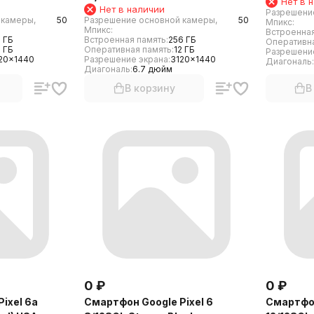
Нет в 
Нет в наличии
Разрешени
 камеры,
50
Разрешение основной камеры,
50
Мпикс:
Мпикс:
Встроенная
 ГБ
Встроенная память:
256 ГБ
Оперативна
2 ГБ
Оперативная память:
12 ГБ
Разрешение
20x1440
Разрешение экрана:
3120x1440
Диагональ:
Диагональ:
6.7 дюйм
В корзину
В
0
₽
0
₽
ixel 6a
Смартфон Google Pixel 6
Смартфон