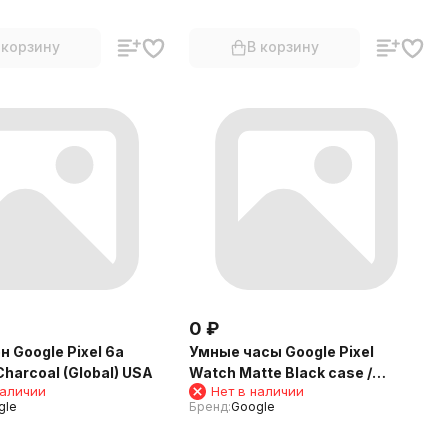
 корзину
В корзину
0
₽
 Google Pixel 6a
Умные часы Google Pixel
harcoal (Global) USA
Watch Matte Black case /
наличии
Нет в наличии
Obsidian Active band
gle
Бренд:
Google