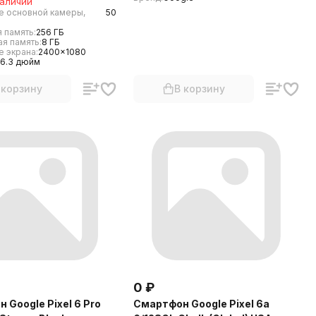
наличии
е основной камеры,
50
 память:
256 ГБ
я память:
8 ГБ
 экрана:
2400x1080
6.3 дюйм
 корзину
В корзину
0
₽
 Google Pixel 6 Pro
Смартфон Google Pixel 6a