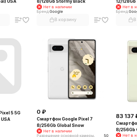
al) USA
8/128Gb Stormy Black
12/128Gb
Нет в наличии
Нет в 
Бренд:
Google
Бренд:
Goo
В корзину
В
0
₽
ixel 5 5G
83 137
Смартфон Google Pixel 7
k USA
Смартфон
8/256Gb Global Snow
8/256Gb 
Нет в наличии
Нет в 
Разрешение основной камеры,
50