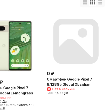
0
₽
Смартфон Google Pixel 7
₽
8/128Gb Global Obsidian
 Google Pixel 7
Нет в наличии
Global Lemongrass
Бренд:
Google
наличии
C:
Да
ная система:
Android 13
р:
8