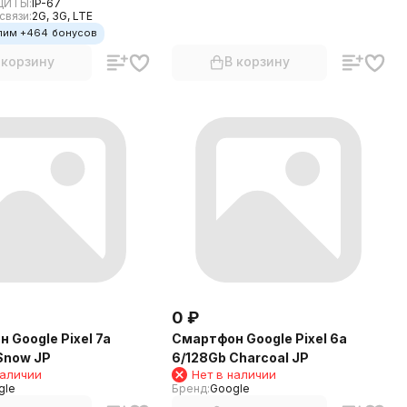
ЩИТЫ:
IP-67
связи:
2G, 3G, LTE
лим +
464
бонусов
 корзину
В корзину
0
₽
 Google Pixel 7a
Смартфон Google Pixel 6a
Snow JP
6/128Gb Charcoal JP
наличии
Нет в наличии
gle
Бренд:
Google