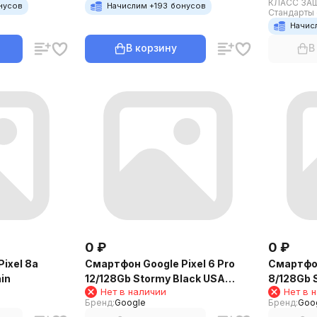
КЛАСС ЗА
нусов
Начислим +
193
бонусов
Стандарты 
Начис
В корзину
В
0
₽
0
₽
ixel 8a
Смартфон Google Pixel 6 Pro
Смартфон
in
12/128Gb Stormy Black USA
8/128Gb 
Нет в наличии
Нет в 
(Черный)
Бренд:
Google
Бренд:
Goo