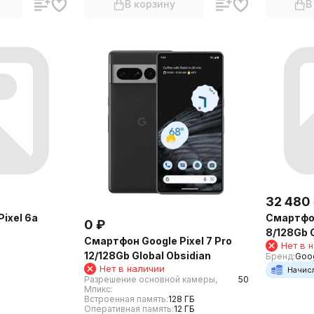
В корзину
В
32 480
ixel 6a
Смартфон
0
₽
8/128Gb 
Смартфон Google Pixel 7 Pro
Нет в 
12/128Gb Global Obsidian
Бренд:
Goo
Нет в наличии
Начис
Разрешение основной камеры,
50
Мпикс:
Встроенная память:
128 ГБ
Оперативная память:
12 ГБ