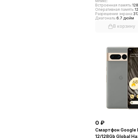
Мпикс:
Встроенная память:
128
Оперативная память:
1
Разрешение экрана:
31
Диагональ:
6.7 дюйм
В корзину
0
₽
Смартфон Google P
12/128Gb Global Ha