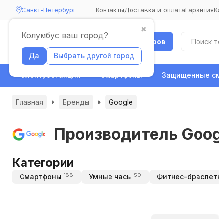
Санкт-Петербург
Контакты
Доставка и оплата
Гарантия
К
✖
Колумбус ваш город?
Каталог товаров
Да
Выбрать другой город
Электростанции
Смартфоны
Защищенные с
Главная
Бренды
Google
Производитель Goog
Категории
188
59
Смартфоны
Умные часы
Фитнес-браслет