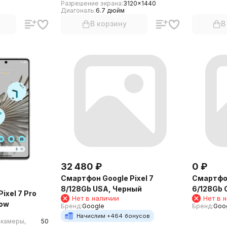
Разрешение экрана:
3120x1440
Диагональ:
6.7 дюйм
В корзину
В
32 480
₽
0
₽
Смартфон Google Pixel 7
Смартфон
8/128Gb USA, Черный
6/128Gb C
ixel 7 Pro
Нет в наличии
Нет в 
now
Бренд:
Google
Бренд:
Goo
Начислим +
464
бонусов
 камеры,
50