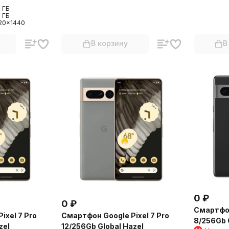
 ГБ
2 ГБ
20x1440
В корзину
В
0
₽
0
₽
Смартфон
ixel 7 Pro
Смартфон Google Pixel 7 Pro
8/256Gb 
zel
12/256Gb Global Hazel