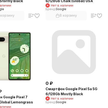
 Stormy Black
6/128Gb Chalk (Global) USA
наличии
Нет в наличии
gle
Бренд:
Google
 корзину
В корзину
0
₽
Смартфон Google Pixel 5a 5G
₽
6/128Gb Mostly Black
 Google Pixel 7
Нет в наличии
Global Lemongrass
Бренд:
Google
наличии