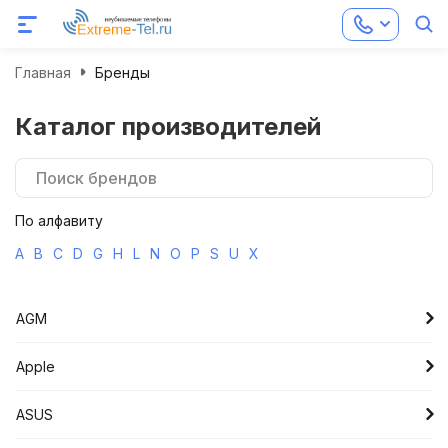
Главная
Бренды
Каталог производителей
По алфавиту
A
B
C
D
G
H
L
N
O
P
S
U
X
AGM
Apple
ASUS