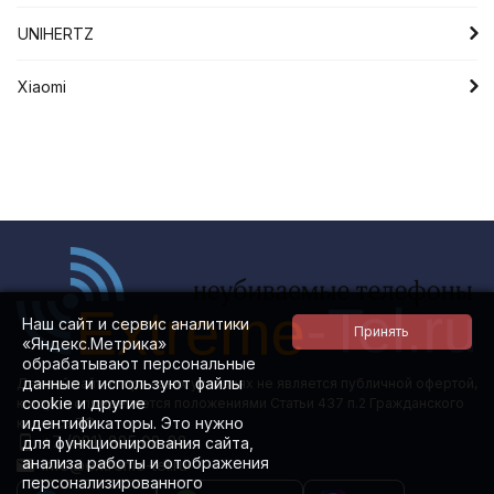
UNIHERTZ
Xiaomi
Наш сайт и сервис аналитики
«Яндекс.Метрика»
обрабатывают персональные
данные и используют файлы
Данный сайт ни при каких условиях не является публичной офертой,
cookie и другие
которая определяется положениями Статьи 437 п.2 Гражданского
идентификаторы. Это нужно
кодекса РФ.
+7 (981) 885 08-88
для функционирования сайта,
анализа работы и отображения
info@extreme-tel.ru
персонализированного