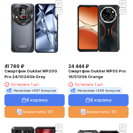
41 789
₽
24 444
₽
Смартфон Oukitel WP200
Смартфон Oukitel WP55 Pro
Pro 24/1024Gb Grey
16/512Gb Orange
Осталась 1 шт.
Осталась 1 шт.
Начислим +
597
бонусов
Начислим +
349
бонусов
В корзину
В корзину
Запрос счета / КП
Запрос счета / КП