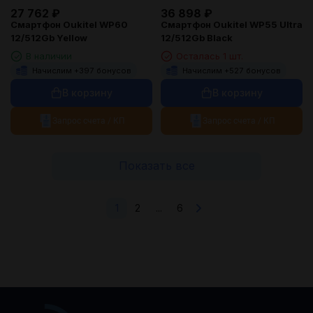
27 762
₽
36 898
₽
Смартфон Oukitel WP60
Смартфон Oukitel WP55 Ultra
12/512Gb Yellow
12/512Gb Black
В наличии
Осталась 1 шт.
Начислим +
397
бонусов
Начислим +
527
бонусов
В корзину
В корзину
Запрос счета / КП
Запрос счета / КП
Показать все
1
2
...
6