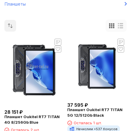
Планшеты
37 595
₽
Планшет Oukitel RT7 TITAN
28 151
₽
5G 12/512Gb Black
Планшет Oukitel RT7 TITAN
4G 8/256Gb Blue
Осталась 1 шт.
Начислим +
537
бонусов
Осталось 2 шт.