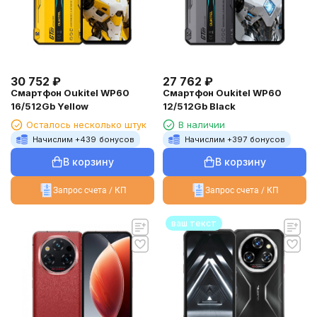
30 752
₽
27 762
₽
Смартфон Oukitel WP60
Смартфон Oukitel WP60
16/512Gb Yellow
12/512Gb Black
Осталось несколько штук
В наличии
Начислим +
439
бонусов
Начислим +
397
бонусов
В корзину
В корзину
Запрос счета / КП
Запрос счета / КП
ваш текст