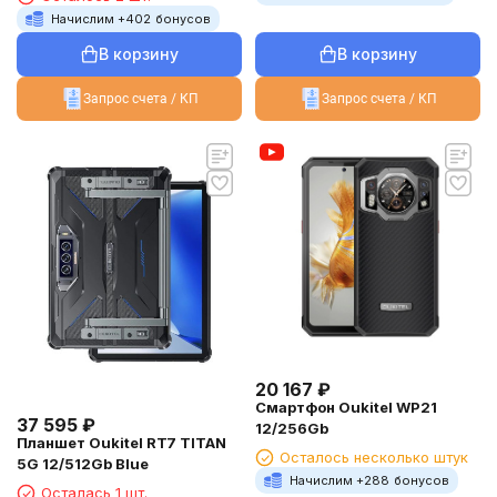
Начислим +
402
бонусов
В корзину
В корзину
Запрос счета / КП
Запрос счета / КП
20 167
₽
Смартфон Oukitel WP21
37 595
₽
12/256Gb
Планшет Oukitel RT7 TITAN
Осталось несколько штук
5G 12/512Gb Blue
Начислим +
288
бонусов
Осталась 1 шт.