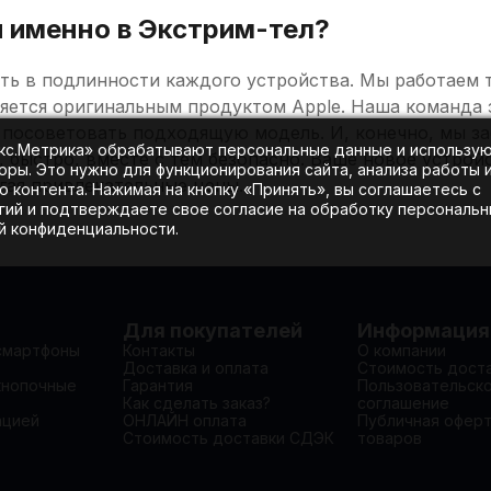
и именно в Экстрим-тел?
ть в подлинности каждого устройства. Мы работаем 
яется оригинальным продуктом Apple. Наша команда 
посоветовать подходящую модель. И, конечно, мы заб
екс.Метрика» обрабатывают персональные данные и использу
, быстро, вместе с тем безопасно. Ваше новое устройс
оры. Это нужно для функционирования сайта, анализа работы 
гая привлекательные цены.
 контента. Нажимая на кнопку «Принять», вы соглашаетесь с
гий и подтверждаете свое согласие на обработку персональ
ой конфиденциальности.
Для покупателей
Информация
смартфоны
Контакты
О компании
Доставка и оплата
Стоимость дост
кнопочные
Гарантия
Пользовательск
Как сделать заказ?
соглашение
ацией
ОНЛАЙН оплата
Публичная офер
Стоимость доставки СДЭК
товаров