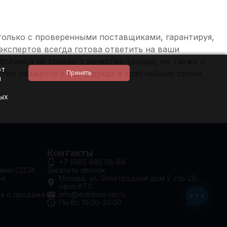
только с проверенными поставщиками, гарантируя,
экспертов всегда готова ответить на ваши
отимся не только о качестве товара, но также о
ют
тво окажется у вас в руках в кратчайшие сроки.
и
ных
Контакты
+7 (981) 885 08-88
авки СДЭК
Заказать звонок
ое
Москва, ул. Электродная дом 2 стр 29.
офис КТС
та о продаже
info@extreme-tel.ru
Пн-Вс 10:00-20:00