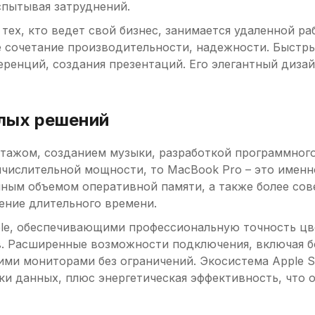
спытывая затруднений.
тех, кто ведет свой бизнес, занимается удаленной ра
е сочетание производительности, надежности. Быстр
еренций, создания презентаций. Его элегантный диза
лых решений
тажом, созданием музыки, разработкой программного
слительной мощности, то MacBook Pro – это именно т
ным объемом оперативной памяти, а также более со
ение длительного времени.
le, обеспечивающими профессиональную точность цве
в. Расширенные возможности подключения, включая б
и мониторами без ограничений. Экосистема Apple Sili
ки данных, плюс энергетическая эффективность, что 