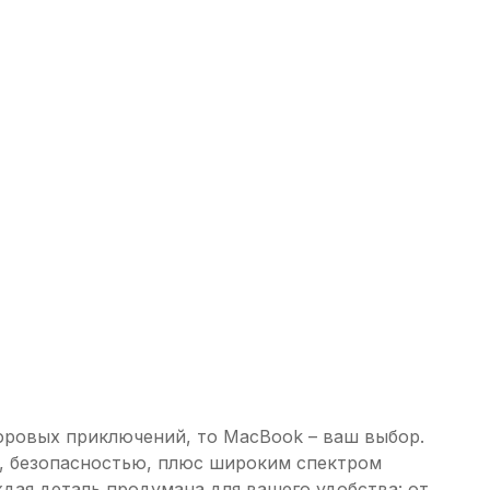
ифровых приключений, то MacBook – ваш выбор.
ю, безопасностью, плюс широким спектром
дая деталь продумана для вашего удобства: от