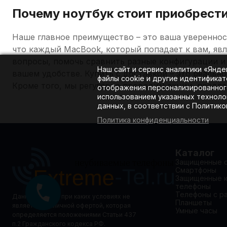
Почему ноутбук стоит приобрест
Наше главное преимущество – это ваша увереннос
что каждый MacBook, который попадает к вам, явл
вопросы, помочь сравнить разные конфигурации и 
Наш сайт и сервис аналитики «Янд
вашем удобстве. Купить с доставкой – это реально
файлы cookie и другие идентификат
Кроме того, мы регулярно проводим акции, предла
отображения персонализированного
использованием указанных техноло
данных, в соответствии с Политик
Политика конфиденциальности
Каталог
Защищенные 
Смартфоны
Защищенные 
телефоны
Телефоны с р
Данный сайт ни при каких условиях не
Планшеты
является публичной офертой, которая
Умные часы
определяется положениями Статьи 437
п.2 Гражданского кодекса РФ.