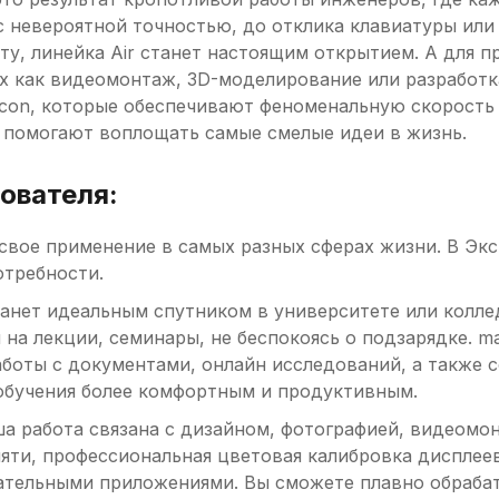
 невероятной точностью, до отклика клавиатуры или 
ту, линейка Air станет настоящим открытием. А для 
х как видеомонтаж, 3D-моделирование или разработка
licon, которые обеспечивают феноменальную скорост
 помогают воплощать самые смелые идеи в жизнь.
ователя:
вое применение в самых разных сферах жизни. В Экс
отребности.
 станет идеальным спутником в университете или колл
й на лекции, семинары, не беспокоясь о подзарядке. 
аботы с документами, онлайн исследований, а также 
обучения более комфортным и продуктивным.
ша работа связана с дизайном, фотографией, видеомо
ти, профессиональная цветовая калибровка дисплеев 
ательными приложениями. Вы сможете плавно обрабат