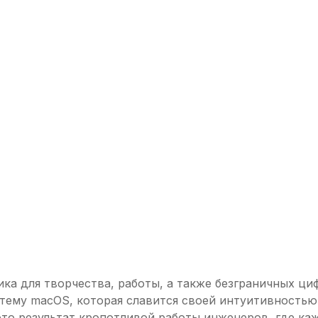
ника для творчества, работы, а также безграничных ц
тему macOS, которая славится своей интуитивность
то результат кропотливой работы инженеров, где каж