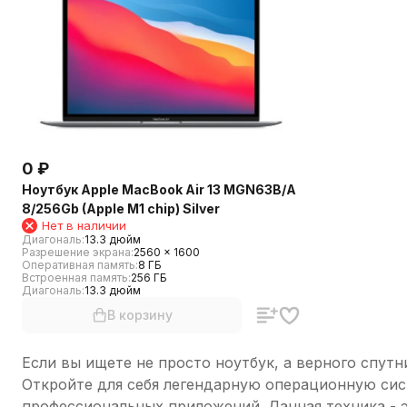
0
₽
Ноутбук Apple MacBook Air 13 MGN63B/A
8/256Gb (Apple M1 chip) Silver
Нет в наличии
Диагональ:
13.3 дюйм
Разрешение экрана:
2560 × 1600
Оперативная память:
8 ГБ
Встроенная память:
256 ГБ
Диагональ:
13.3 дюйм
В корзину
Если вы ищете не просто ноутбук, а верного спут
Откройте для себя легендарную операционную сис
профессиональных приложений. Данная техника - э