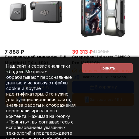
7 888
₽
39 313
₽
41 000
₽
Беспроводной микрофон DJI
Смартфон Unihertz TANK 2
Mic Mini (1 TX + 1 RX)
Pro 12/512Gb
Наш сайт и сервис аналитики
В наличии
Осталось несколько штук
«Яндекс.Метрика»
обрабатывают персональные
Начислим +
113
бонусов
Начислим +
562
бонусов
данные и используют файлы
В корзину
В корзину
cookie и другие
идентификаторы. Это нужно
для функционирования сайта,
Запрос счета / КП
Запрос счета / КП
анализа работы и отображения
персонализированного
контента. Нажимая на кнопку
«Принять», вы соглашаетесь с
использованием указанных
технологий и подтверждаете
свое согласие на обработку