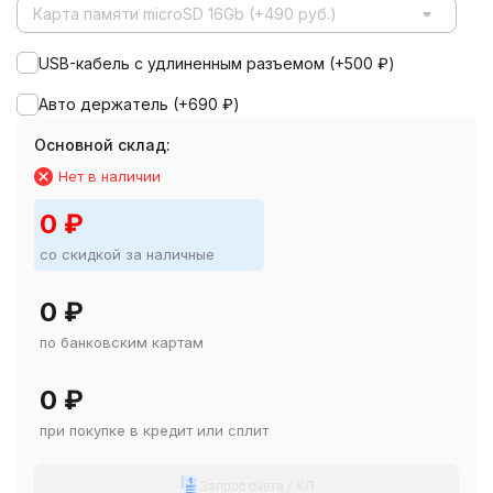
Карта памяти microSD 16Gb (+490 руб.)
USB-кабель с удлиненным разъемом (+
500
₽
)
Авто держатель (+
690
₽
)
Основной склад:
Нет в наличии
0
₽
со скидкой за наличные
0
₽
по банковским картам
0
₽
при покупке в кредит или сплит
Запрос счета / КП