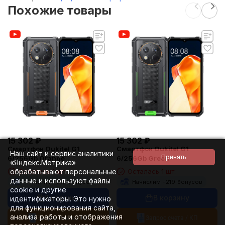
Похожие товары
15 302
₽
15 302
₽
Смартфон Oukitel G1
Смартфон Oukitel G1
Наш сайт и сервис аналитики
6/256Gb Orange
6/256Gb Green
«Яндекс.Метрика»
обрабатывают персональные
Осталась 1 шт.
Осталась 1 шт.
данные и используют файлы
Начислим +
219
бонусов
Начислим +
219
бонусов
cookie и другие
В корзину
В корзину
идентификаторы. Это нужно
для функционирования сайта,
анализа работы и отображения
Запрос счета / КП
Запрос счета / КП