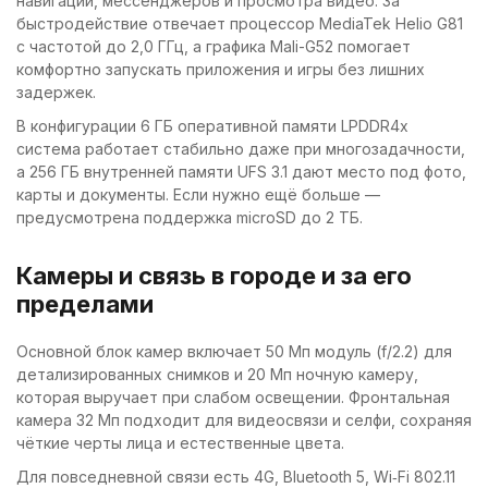
навигации, мессенджеров и просмотра видео. За
быстродействие отвечает процессор MediaTek Helio G81
с частотой до 2,0 ГГц, а графика Mali-G52 помогает
комфортно запускать приложения и игры без лишних
задержек.
В конфигурации 6 ГБ оперативной памяти LPDDR4x
система работает стабильно даже при многозадачности,
а 256 ГБ внутренней памяти UFS 3.1 дают место под фото,
карты и документы. Если нужно ещё больше —
предусмотрена поддержка microSD до 2 ТБ.
Камеры и связь в городе и за его
пределами
Основной блок камер включает 50 Мп модуль (f/2.2) для
детализированных снимков и 20 Мп ночную камеру,
которая выручает при слабом освещении. Фронтальная
камера 32 Мп подходит для видеосвязи и селфи, сохраняя
чёткие черты лица и естественные цвета.
Для повседневной связи есть 4G, Bluetooth 5, Wi‑Fi 802.11