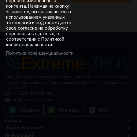
персонализированного
контента. Нажимая на кнопку
«Принять», вы соглашаетесь с
использованием указанных
технологий и подтверждаете
свое согласие на обработку
персональных данных, в
соответствии с Политикой
конфиденциальности.
Политика конфиденциальности
Данный сайт ни при каких условиях не является публичной офертой,
которая определяется положениями Статьи 437 п.2 Гражданского
кодекса РФ.
+7 (981) 885 08-88
info@extreme-tel.ru
Telegram
Whatsapp
MAX
Каталог
Для покупателей
Информация