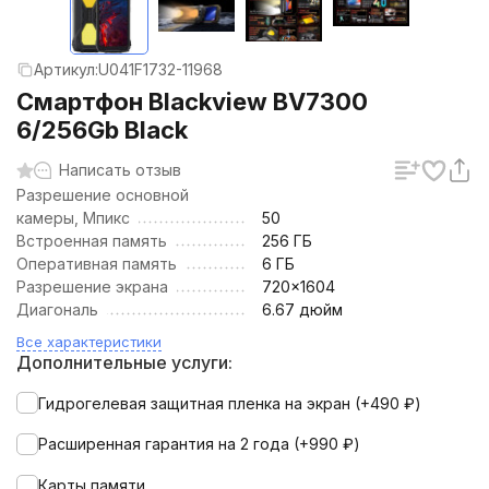
Артикул:
U041F1732-11968
Смартфон Blackview BV7300
6/256Gb Black
Написать отзыв
Разрешение основной
камеры, Мпикс
50
Встроенная память
256 ГБ
Оперативная память
6 ГБ
Разрешение экрана
720x1604
Диагональ
6.67 дюйм
Все характеристики
Дополнительные услуги:
Гидрогелевая защитная пленка на экран (+
490
₽
)
Расширенная гарантия на 2 года (+
990
₽
)
Карты памяти