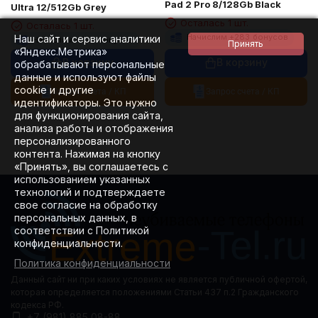
Pad 2 Pro 8/128Gb Black
Ultra 12/512Gb Grey
Осталась 1 шт.
Осталась 1 шт.
Начислим +
283
бонусов
Наш сайт и сервис аналитики
Начислим +
525
бонусов
«Яндекс.Метрика»
В корзину
В корзину
обрабатывают персональные
данные и используют файлы
cookie и другие
Запрос счета / КП
Запрос счета / КП
идентификаторы. Это нужно
для функционирования сайта,
анализа работы и отображения
персонализированного
контента. Нажимая на кнопку
«Принять», вы соглашаетесь с
использованием указанных
технологий и подтверждаете
свое согласие на обработку
персональных данных, в
соответствии с Политикой
конфиденциальности.
Политика конфиденциальности
Данный сайт ни при каких условиях не является публичной офертой,
которая определяется положениями Статьи 437 п.2 Гражданского
кодекса РФ.
+7 (981) 885 08-88