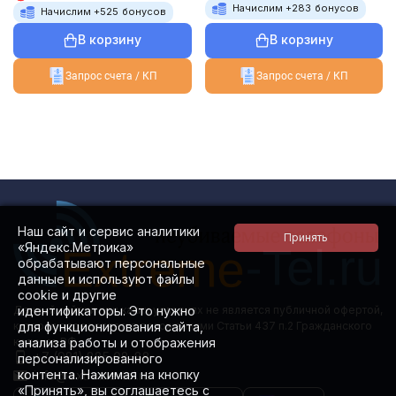
Начислим +
283
бонусов
Начислим +
525
бонусов
В корзину
В корзину
Запрос счета / КП
Запрос счета / КП
Наш сайт и сервис аналитики
«Яндекс.Метрика»
обрабатывают персональные
данные и используют файлы
cookie и другие
идентификаторы. Это нужно
Данный сайт ни при каких условиях не является публичной офертой,
для функционирования сайта,
которая определяется положениями Статьи 437 п.2 Гражданского
анализа работы и отображения
кодекса РФ.
+7 (981) 885 08-88
персонализированного
контента. Нажимая на кнопку
info@extreme-tel.ru
«Принять», вы соглашаетесь с