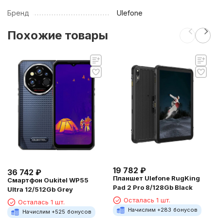
Бренд
Ulefone
Похожие товары
19 782
₽
36 742
₽
Планшет Ulefone RugKing
Смартфон Oukitel WP55
Pad 2 Pro 8/128Gb Black
Ultra 12/512Gb Grey
Осталась 1 шт.
Осталась 1 шт.
Начислим +
283
бонусов
Начислим +
525
бонусов