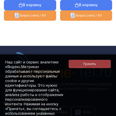
В корзину
В корзину
Запрос счета / КП
Запрос счета / КП
Наш сайт и сервис аналитики
«Яндекс.Метрика»
обрабатывают персональные
данные и используют файлы
cookie и другие
Данный сайт ни при каких условиях не является публичной офертой,
идентификаторы. Это нужно
которая определяется положениями Статьи 437 п.2 Гражданского
для функционирования сайта,
кодекса РФ.
анализа работы и отображения
+7 (981) 885 08-88
персонализированного
info@extreme-tel.ru
контента. Нажимая на кнопку
«Принять», вы соглашаетесь с
Telegram
Whatsapp
MAX
использованием указанных