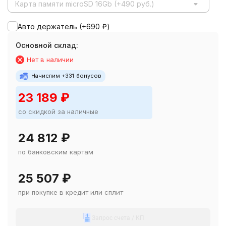
Карта памяти microSD 16Gb (+490 руб.)
Авто держатель (+
690
₽
)
Основной склад:
Нет в наличии
Начислим +
331
бонусов
23 189
₽
со скидкой за наличные
24 812
₽
по банковским картам
25 507
₽
при покупке в кредит или сплит
Запрос счета / КП