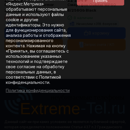
23 631
₽
22 284
₽
«Яндекс.Метрика»
Смартфон Ulefone Armor
Смартфон Oukitel WP60
обрабатывают персональные
25T 8/256Gb Frost Black
8/256Gb Black
данные и используют файлы
Осталась 1 шт.
В наличии
cookie и другие
Начислим +
338
бонусов
Начислим +
318
бонусов
идентификаторы. Это нужно
для функционирования сайта,
В корзину
В корзину
анализа работы и отображения
персонализированного
Запрос счета / КП
Запрос счета / КП
контента. Нажимая на кнопку
«Принять», вы соглашаетесь с
использованием указанных
технологий и подтверждаете
свое согласие на обработку
персональных данных, в
соответствии с Политикой
конфиденциальности.
Политика конфиденциальности
Данный сайт ни при каких условиях не является публичной офертой,
которая определяется положениями Статьи 437 п.2 Гражданского