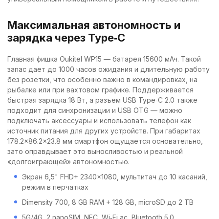
Максимальная автономность и
зарядка через Type‑C
Главная фишка Oukitel WP15 — батарея 15600 мАч. Такой
запас дает до 1000 часов ожидания и длительную работу
без розетки, что особенно важно в командировках, на
рыбалке или при вахтовом графике. Поддерживается
быстрая зарядка 18 Вт, а разъем USB Type‑C 2.0 также
подходит для синхронизации и USB OTG — можно
подключать аксессуары и использовать телефон как
источник питания для других устройств. При габаритах
178.2×86.2×23.8 мм смартфон ощущается основательно,
зато оправдывает это выносливостью и реальной
«долгоиграющей» автономностью.
Экран 6,5" FHD+ 2340×1080, мультитач до 10 касаний,
режим в перчатках
Dimensity 700, 8 GB RAM + 128 GB, microSD до 2 TB
5G/4G, 2 nanoSIM, NFC, Wi‑Fi ac, Bluetooth 5.0