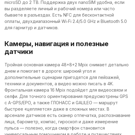
microSD до 2 TB. Поддержка двух nanoSIM удобна, если
вы разделяете личный и рабочий номера или часто
бываете в разъездах. Есть NFC для бесконтактной
оплаты, двухдиапазонный Wi‑Fi 2.4/5.0 GHz и Bluetooth 5.0
для гарнитур и датчиков.
Камеры, навигация и полезные
датчики
Тройная основная камера 48+8+2 Mpix снимает детально
днем и помогает в дороге: широкий угол и
дополнительные сценарии пригодятся для пейзажей,
техники и документов, а видео можно писать в 4K.
Фронтальная камера 16 Mpix подойдет для видеосвязи и
селфи. Для точного ориентирования предусмотрены GPS
с A-GPS/EPO, а также ГЛОНАСС и GALILEO — маршрут
быстрее «цепляется» даже в сложных местах. В
арсенале датчиков есть сканер отпечатка, распознавание
лица, барометр, компас, гироскоп и даже измерение
пульса — полезно, когда смартфон становится
универсальным помощником в работе и путешествиях.