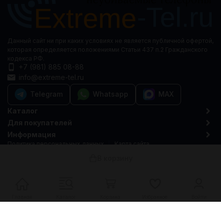
Данный сайт ни при каких условиях не является публичной офертой,
которая определяется положениями Статьи 437 п.2 Гражданского
кодекса РФ.
+7 (981) 885 08-88
info@extreme-tel.ru
Telegram
Whatsapp
MAX
Каталог
Для покупателей
Информация
Политика персональных данных
Карта сайта
© 2015-2026 Extreme-tel.ru
В корзину
Главная
Каталог
Корзина
Избранное
Войти