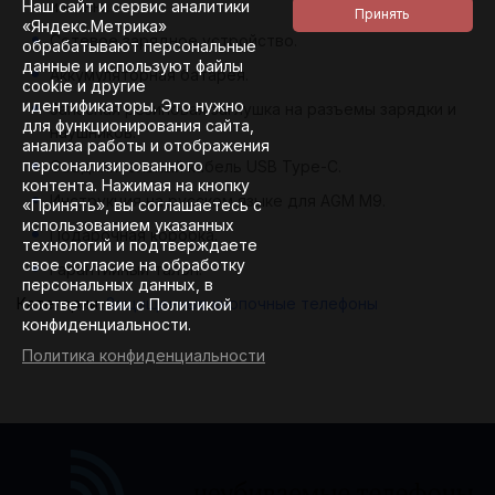
Наш сайт и сервис аналитики
и меню.
«Яндекс.Метрика»
Сетевое зарядное устройство.
обрабатывают персональные
данные и используют файлы
Аккумуляторная батарея.
cookie и другие
идентификаторы. Это нужно
Запасная резиновая заглушка на разъемы зарядки и
для функционирования сайта,
наушников.
анализа работы и отображения
персонализированного
Соединительный кабель USB Type-C.
контента. Нажимая на кнопку
Инструкция на русском языке для AGM M9.
«Принять», вы соглашаетесь с
использованием указанных
Подарочная коробка.
технологий и подтверждаете
свое согласие на обработку
Гарантийный талон.
персональных данных, в
Категории:
Защищенные кнопочные телефоны
соответствии с Политикой
конфиденциальности.
Политика конфиденциальности