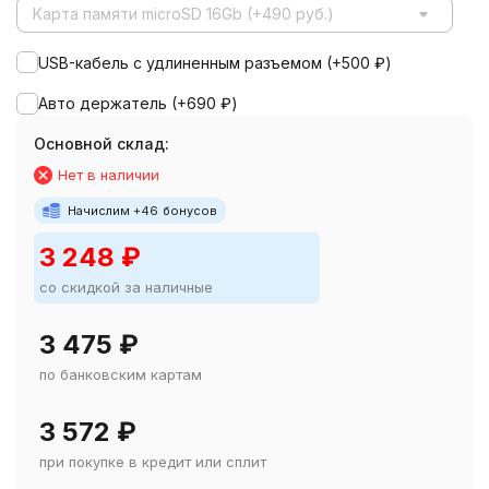
Карта памяти microSD 16Gb (+490 руб.)
USB-кабель с удлиненным разъемом (+
500
₽
)
Авто держатель (+
690
₽
)
Основной склад:
Нет в наличии
Начислим +
46
бонусов
3 248
₽
со скидкой за наличные
3 475
₽
по банковским картам
3 572
₽
при покупке в кредит или сплит