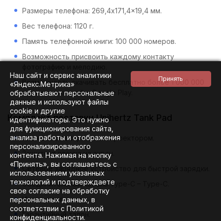
Размеры телефона: 269,4x171,4x19,4 мм.
Вес телефона: 1120 г.
Память телефонной книги: 100 000 номеров.
Возможность присвоить каждому контакту
фотографию и мелодию.
Наш сайт и сервис аналитики
Возможность скачивать бесплатно более 1 000 000
«Яндекс.Метрика»
игр и приложений в Google Play.
обрабатывают персональные
данные и используют файлы
cookie и другие
Комплект поставки Unihertz Tank Pad
идентификаторы. Это нужно
для функционирования сайта,
анализа работы и отображения
Планшет со встроенным проектором.
персонализированного
Защитная пленка на экран.
контента. Нажимая на кнопку
«Принять», вы соглашаетесь с
Сетевое зарядное устройство для быстрой зарядки.
использованием указанных
технологий и подтверждаете
Соединительный кабель Type-C – Type-C.
свое согласие на обработку
Инструкция.
персональных данных, в
соответствии с Политикой
Гарантийный талон.
конфиденциальности.