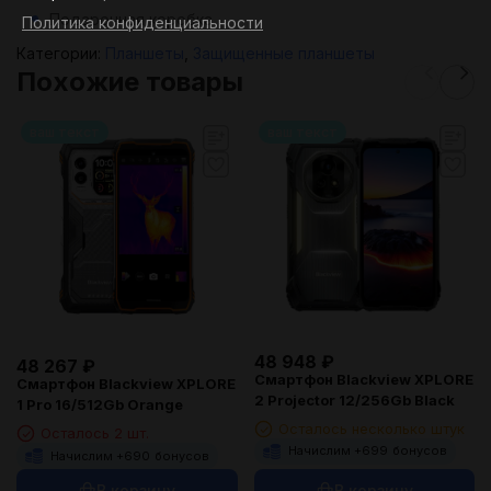
Подарочная коробка.
Политика конфиденциальности
Категории:
Планшеты
,
Защищенные планшеты
Похожие товары
ваш текст
ваш текст
48 948
₽
48 267
₽
Смартфон Blackview XPLORE
Смартфон Blackview XPLORE
2 Projector 12/256Gb Black
1 Pro 16/512Gb Orange
Осталось несколько штук
Осталось 2 шт.
Начислим +
699
бонусов
Начислим +
690
бонусов
В корзину
В корзину