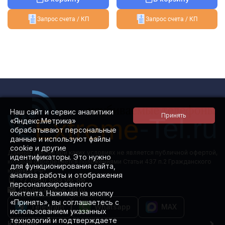
Запрос счета / КП
Запрос счета / КП
Наш сайт и сервис аналитики
«Яндекс.Метрика»
обрабатывают персональные
данные и используют файлы
cookie и другие
Данный сайт ни при каких условиях не является публичной офертой,
идентификаторы. Это нужно
которая определяется положениями Статьи 437 п.2 Гражданского
для функционирования сайта,
кодекса РФ.
анализа работы и отображения
+7 (981) 885 08-88
персонализированного
info@extreme-tel.ru
контента. Нажимая на кнопку
«Принять», вы соглашаетесь с
Telegram
Whatsapp
MAX
использованием указанных
технологий и подтверждаете
Каталог