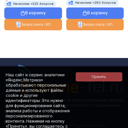
Начислим +
283
бонусов
Начислим +
525
бонусов
В корзину
В корзину
Запрос счета / КП
Запрос счета / КП
Наш сайт и сервис аналитики
«Яндекс.Метрика»
обрабатывают персональные
данные и используют файлы
cookie и другие
идентификаторы. Это нужно
Данный сайт ни при каких условиях не является публичной офертой,
для функционирования сайта,
которая определяется положениями Статьи 437 п.2 Гражданского
анализа работы и отображения
кодекса РФ.
+7 (981) 885 08-88
персонализированного
контента. Нажимая на кнопку
info@extreme-tel.ru
«Принять», вы соглашаетесь с