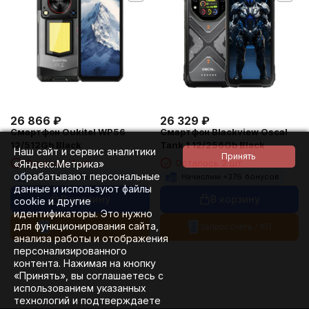
26 866
₽
26 329
₽
Смартфон Oukitel WP56
Смартфон Blackview Oscal
12/512Gb Black
Tank 1 12/256Gb Black
Наш сайт и сервис аналитики
Осталась 1 шт.
Осталось 2 шт.
«Яндекс.Метрика»
обрабатывают персональные
Начислим +
384
бонусов
Начислим +
376
бонусов
данные и используют файлы
В корзину
В корзину
cookie и другие
идентификаторы. Это нужно
для функционирования сайта,
Запрос счета / КП
Запрос счета / КП
анализа работы и отображения
персонализированного
контента. Нажимая на кнопку
«Принять», вы соглашаетесь с
использованием указанных
технологий и подтверждаете