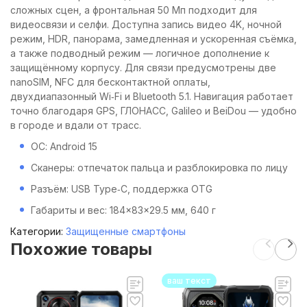
сложных сцен, а фронтальная 50 Мп подходит для
видеосвязи и селфи. Доступна запись видео 4K, ночной
режим, HDR, панорама, замедленная и ускоренная съёмка,
а также подводный режим — логичное дополнение к
защищённому корпусу. Для связи предусмотрены две
nanoSIM, NFC для бесконтактной оплаты,
двухдиапазонный Wi‑Fi и Bluetooth 5.1. Навигация работает
точно благодаря GPS, ГЛОНАСС, Galileo и BeiDou — удобно
в городе и вдали от трасс.
ОС: Android 15
Сканеры: отпечаток пальца и разблокировка по лицу
Разъём: USB Type‑C, поддержка OTG
Габариты и вес: 184×83×29.5 мм, 640 г
Категории:
Защищенные смартфоны
Похожие товары
ваш текст