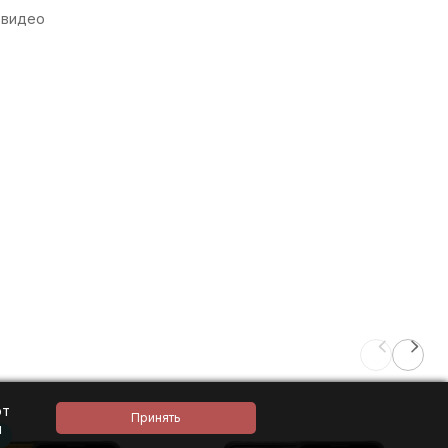
 видео
ют
и