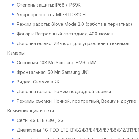
Степень защиты: IP68 / IP69K
Ударопрочность: MIL-STD-810H
Режим работы: Glove Mode 2.0 (работа в перчатках)
Фонарь: Встроенный светодиод 400 люмен
Дополнительно: ИК-порт для управления техникой
Камеры
Основная: 108 Мп Samsung HM6 с ИИ
Фронтальная: 50 Мп Samsung JN1
Видео: Съемка в 2K
Дополнительно: Режим подводной съемки
Режимы съемки: Ночной, портретный, Beauty и другие
Коммуникации и сети
Сети: 4G LTE / 3G / 2G
Диапазоны 4G: FDD-LTE: B1/B2/B3/B4/B5/B7/B8/B12/B13/B