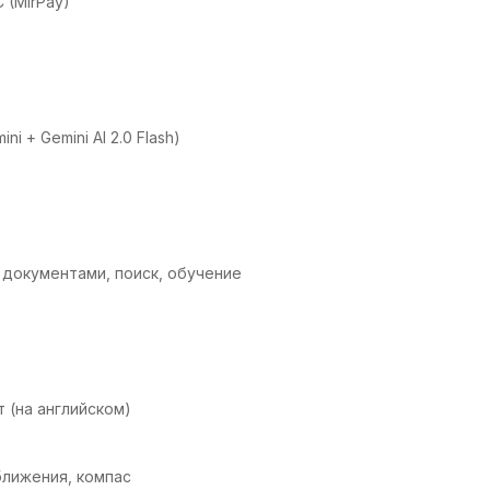
C (MirPay)
i + Gemini AI 2.0 Flash)
с документами, поиск, обучение
 (на английском)
ближения, компас