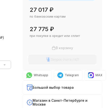
27 017
₽
по банковским картам
27 775
₽
при покупке в кредит или сплит
0
₽
)
В корзину
Запрос счета / КП
Whatsapp
Telegram
MAX
Большой выбор товара
Магазин в Санкт-Петербурге и
Москве