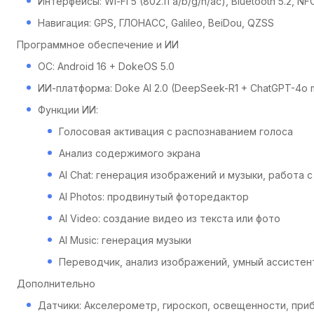
Интерфейсы: Wi-Fi 5 (802.11 a/b/g/n/ac), Bluetooth 5.2, NF
Навигация: GPS, ГЛОНАСС, Galileo, BeiDou, QZSS
Программное обеспечение и ИИ
ОС: Android 16 + DokeOS 5.0
ИИ-платформа: Doke AI 2.0 (DeepSeek-R1 + ChatGPT-4o min
Функции ИИ:
Голосовая активация с распознаванием голоса
Анализ содержимого экрана
AI Chat: генерация изображений и музыки, работа 
AI Photos: продвинутый фоторедактор
AI Video: создание видео из текста или фото
AI Music: генерация музыки
Переводчик, анализ изображений, умный ассистент
Дополнительно
Датчики: Акселерометр, гироскоп, освещенности, при