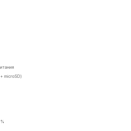
питания
 + microSD)
6%