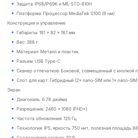
Защита: IP68/IP69K и MIL-STD-810H
Платформа: Процессор MediaTek G100 (6 нм)
Конструкция и управление
Габариты: 181 × 82 × 18.1 мм
Вес: 388 г
Материал: Металл и пластик
Разъем: USB Type-C
Сканер отпечатков: Боковой, совмещенный с кнопкой 
Слот для карт: Гибридный (2× nano-SIM или 1× nano-SIM
Экран
Диагональ: 6.78 дюйма
Разрешение: 2460 × 1080 (FHD+)
Частота обновления: 120 Гц
Технология: IPS, яркость 750 нит, полезная площадь 8
Соотношение сторон: 20:9