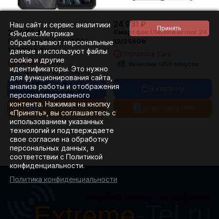
24 931
₽
Наш сайт и сервис аналитики
Смартфон Ulefone Armor 24
24 976
₽
«Яндекс.Метрика»
Смартфон Oukitel WP62
12/256Gb
обрабатывают персональные
16/512Gb Black
данные и используют файлы
Осталась 1 шт.
cookie и другие
Осталась 1 шт.
Начислим +
356
бонусов
идентификаторы. Это нужно
Начислим +
357
бонусов
для функционирования сайта,
анализа работы и отображения
В корзину
В корзину
персонализированного
контента. Нажимая на кнопку
Запрос счета / КП
Запрос счета / КП
«Принять», вы соглашаетесь с
использованием указанных
технологий и подтверждаете
свое согласие на обработку
персональных данных, в
соответствии с Политикой
конфиденциальности.
Политика конфиденциальности