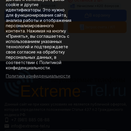
cookie и другие
Начислим +
420
бонусов
Начислим +
420
бонусов
идентификаторы. Это нужно
для функционирования сайта,
В корзину
В корзину
анализа работы и отображения
персонализированного
Запрос счета / КП
Запрос счета / КП
контента. Нажимая на кнопку
«Принять», вы соглашаетесь с
использованием указанных
технологий и подтверждаете
свое согласие на обработку
персональных данных, в
соответствии с Политикой
конфиденциальности.
Политика конфиденциальности
Данный сайт ни при каких условиях не является публичной офертой,
которая определяется положениями Статьи 437 п.2 Гражданского
кодекса РФ.
+7 (981) 885 08-88
info@extreme-tel.ru