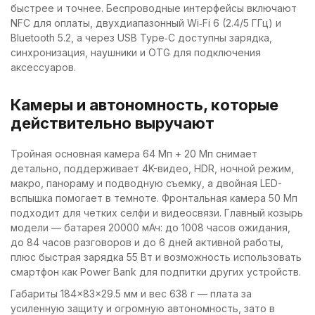
быстрее и точнее. Беспроводные интерфейсы включают
NFC для оплаты, двухдиапазонный Wi‑Fi 6 (2.4/5 ГГц) и
Bluetooth 5.2, а через USB Type‑C доступны зарядка,
синхронизация, наушники и OTG для подключения
аксессуаров.
Камеры и автономность, которые
действительно выручают
Тройная основная камера 64 Мп + 20 Мп снимает
детально, поддерживает 4K-видео, HDR, ночной режим,
макро, панораму и подводную съемку, а двойная LED-
вспышка помогает в темноте. Фронтальная камера 50 Мп
подходит для четких селфи и видеосвязи. Главный козырь
модели — батарея 20000 мАч: до 1008 часов ожидания,
до 84 часов разговоров и до 6 дней активной работы,
плюс быстрая зарядка 55 Вт и возможность использовать
смартфон как Power Bank для подпитки других устройств.
Габариты 184×83×29.5 мм и вес 638 г — плата за
усиленную защиту и огромную автономность, зато в