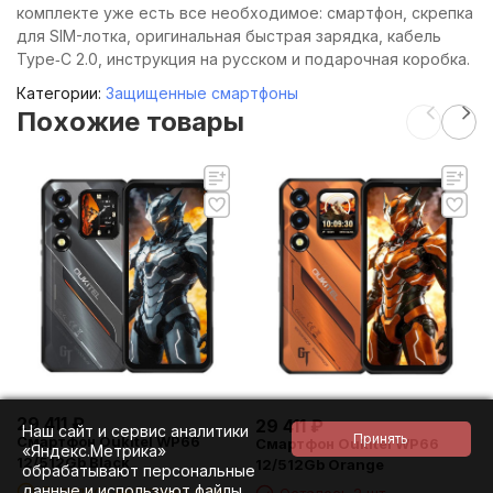
комплекте уже есть все необходимое: смартфон, скрепка
для SIM-лотка, оригинальная быстрая зарядка, кабель
Type‑C 2.0, инструкция на русском и подарочная коробка.
Категории:
Защищенные смартфоны
Похожие товары
29 411
₽
29 411
₽
Наш сайт и сервис аналитики
Смартфон Oukitel WP66
Смартфон Oukitel WP66
«Яндекс.Метрика»
12/512Gb Black
12/512Gb Orange
обрабатывают персональные
данные и используют файлы
Осталось несколько штук
Осталось 2 шт.