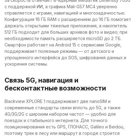
За скорость отвечает 8-ядерный MediaTek Dimensity 7050
с поддержкой ИИ, а графика Mali-G57 MC4 уверенно
справляется с играми, навигацией и многозадачностью.
Конфигурация 16 ГБ RAM с расширением до 16 ГБ помогает
держать открытыми тяжелые приложения, а накопитель
512 ГБ подходит для больших архивов фото и видео; при
необходимости память расширяется microSD до 2 ТБ.
Смартфон работает на Android 15 с сервисами Google,
поддерживает полезные режимы — от детского и
упрощенного интерфейса до SOS, шифрования данных и
ускорения системы.
Связь 5G, навигация и
бесконтактные возможности
Blackview XPLORE 1 поддерживает две nanoSIM и
современные стандарты связи вплоть до 5G, а также
4G/3G/2G с широким набором частот — удобно для
поездок и стабильного интернета. Для точного
позиционирования есть GPS, ГЛОНАСС, Galileo и Beidou,
поэтому трек в лесу или маршрут в городе строится