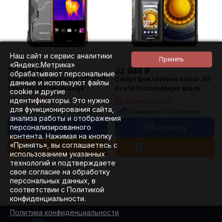
Наш сайт и сервис аналитики
«Яндекс.Метрика»
32 975
₽
32 944
₽
обрабатывают персональные
Смартфон Blackview XPLORE
Смартфон Ulefone Armor 30
данные и используют файлы
1 Pro 12/256Gb Orange
Pro 16/512Gb Magic Black
cookie и другие
идентификаторы. Это нужно
Осталась 1 шт.
Осталась 1 шт.
для функционирования сайта,
Начислим +
471
бонусов
Начислим +
471
бонусов
анализа работы и отображения
В корзину
В корзину
персонализированного
контента. Нажимая на кнопку
«Принять», вы соглашаетесь с
Запрос счета / КП
Запрос счета / КП
использованием указанных
технологий и подтверждаете
свое согласие на обработку
персональных данных, в
соответствии с Политикой
конфиденциальности.
Политика конфиденциальности