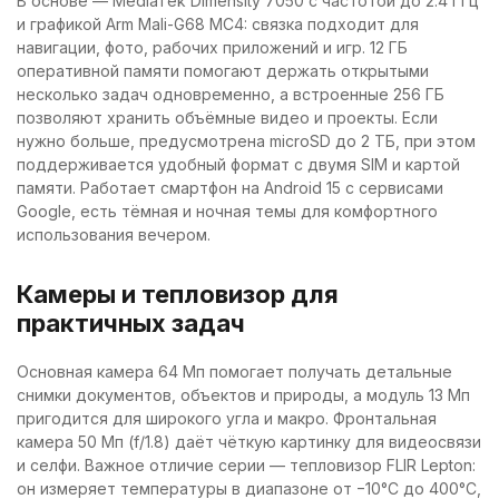
В основе — MediaTek Dimensity 7050 с частотой до 2.4 ГГц
и графикой Arm Mali-G68 MC4: связка подходит для
навигации, фото, рабочих приложений и игр. 12 ГБ
оперативной памяти помогают держать открытыми
несколько задач одновременно, а встроенные 256 ГБ
позволяют хранить объёмные видео и проекты. Если
нужно больше, предусмотрена microSD до 2 ТБ, при этом
поддерживается удобный формат с двумя SIM и картой
памяти. Работает смартфон на Android 15 с сервисами
Google, есть тёмная и ночная темы для комфортного
использования вечером.
Камеры и тепловизор для
практичных задач
Основная камера 64 Мп помогает получать детальные
снимки документов, объектов и природы, а модуль 13 Мп
пригодится для широкого угла и макро. Фронтальная
камера 50 Мп (f/1.8) даёт чёткую картинку для видеосвязи
и селфи. Важное отличие серии — тепловизор FLIR Lepton:
он измеряет температуры в диапазоне от −10°С до 400°С,