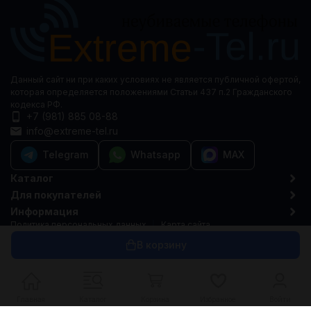
Данный сайт ни при каких условиях не является публичной офертой,
которая определяется положениями Статьи 437 п.2 Гражданского
кодекса РФ.
+7 (981) 885 08-88
info@extreme-tel.ru
Telegram
Whatsapp
MAX
Каталог
Для покупателей
Информация
Политика персональных данных
Карта сайта
© 2015-2026 Extreme-tel.ru
В корзину
Главная
Каталог
Корзина
Избранное
Войти