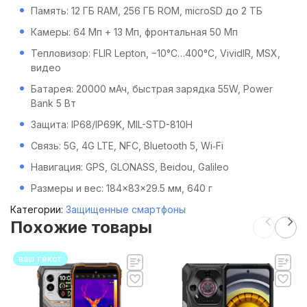
Память: 12 ГБ RAM, 256 ГБ ROM, microSD до 2 ТБ
Камеры: 64 Мп + 13 Мп, фронтальная 50 Мп
Тепловизор: FLIR Lepton, −10°С…400°С, VividIR, MSX,
видео
Батарея: 20000 мАч, быстрая зарядка 55W, Power
Bank 5 Вт
Защита: IP68/IP69K, MIL-STD-810H
Связь: 5G, 4G LTE, NFC, Bluetooth 5, Wi‑Fi
Навигация: GPS, GLONASS, Beidou, Galileo
Размеры и вес: 184×83×29.5 мм, 640 г
Категории:
Защищенные смартфоны
Похожие товары
ваш текст