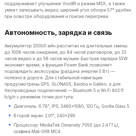
поддерживает улучшение VividIR и режим MSX, а также
умеет записывать видео; широкий угол обзора 57° удобен
при осмотре оборудования и поиске перегрева.
Автономность, зарядка и связь
Аккумулятор 20000 мАч рассчитан на длительные смены:
до 1008 часов ожидания, до 84 часов разговоров, до 23
часов видео и до 58 часов музыки. Быстрая зарядка 55W
экономит время, а функция Power Bank позволяет
подзарядить аксессуары (раздача энергии 5 Вт) —
полезно в дороге. Для стабильной навигации
предусмотрены GPS, GLONASS, Beidou и Galileo, а для
беспроводных подключений — Bluetooth 5 и Wi‑Fi 802.11
b/g/n с режимом точки доступа.
Диагональ: 6.78", IPS, 2460×1080, 120 Гц, Gorilla Glass 5
Второй экран: 2.01", 240×296
Процессор: MediaTek Dimensity 7050 (до 2.4 ГГц),
графика Mali-G68 MC4