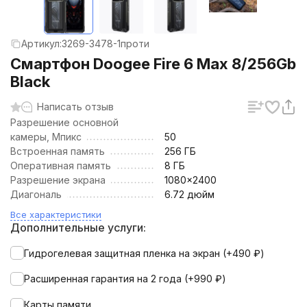
Артикул:
3269-3478-1проти
Смартфон Doogee Fire 6 Max 8/256Gb
Black
Написать отзыв
Разрешение основной
камеры, Мпикс
50
Встроенная память
256 ГБ
Оперативная память
8 ГБ
Разрешение экрана
1080x2400
Диагональ
6.72 дюйм
Все характеристики
Дополнительные услуги:
Гидрогелевая защитная пленка на экран (+
490
₽
)
Расширенная гарантия на 2 года (+
990
₽
)
Карты памяти