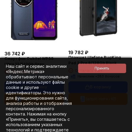
19 782
₽
36 742
₽
Планшет Ulefone RugKing
Смартфон Oukitel WP55
Pad 2 Pro 8/128Gb Black
Ultra 12/512Gb Grey
Наш сайт и сервис аналитики
Осталась 1 шт.
«Яндекс.Метрика»
Осталась 1 шт.
обрабатывают персональные
Начислим +
283
бонусов
Начислим +
525
бонусов
данные и используют файлы
В корзину
В корзину
cookie и другие
идентификаторы. Это нужно
для функционирования сайта,
Запрос счета / КП
Запрос счета / КП
анализа работы и отображения
персонализированного
контента. Нажимая на кнопку
«Принять», вы соглашаетесь с
использованием указанных
технологий и подтверждаете