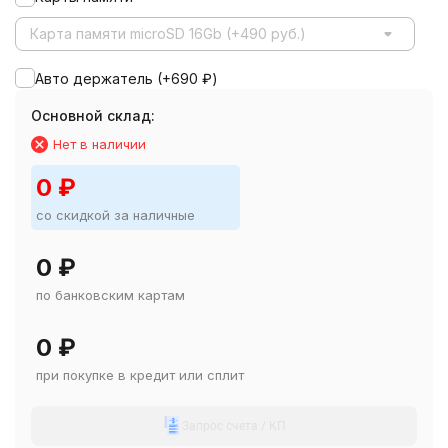
Карта памяти microSD 16Gb (+490 руб.)
Авто держатель (+
690
₽
)
Основной склад:
Нет в наличии
0
₽
со скидкой за наличные
0
₽
по банковским картам
0
₽
при покупке в кредит или сплит
Запрос счета / КП