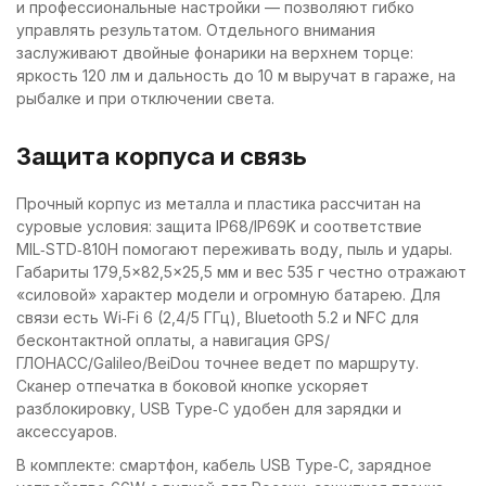
и профессиональные настройки — позволяют гибко
управлять результатом. Отдельного внимания
заслуживают двойные фонарики на верхнем торце:
яркость 120 лм и дальность до 10 м выручат в гараже, на
рыбалке и при отключении света.
Защита корпуса и связь
Прочный корпус из металла и пластика рассчитан на
суровые условия: защита IP68/IP69K и соответствие
MIL‑STD‑810H помогают переживать воду, пыль и удары.
Габариты 179,5×82,5×25,5 мм и вес 535 г честно отражают
«силовой» характер модели и огромную батарею. Для
связи есть Wi‑Fi 6 (2,4/5 ГГц), Bluetooth 5.2 и NFC для
бесконтактной оплаты, а навигация GPS/
ГЛОНАСС/Galileo/BeiDou точнее ведет по маршруту.
Сканер отпечатка в боковой кнопке ускоряет
разблокировку, USB Type‑C удобен для зарядки и
аксессуаров.
В комплекте: смартфон, кабель USB Type‑C, зарядное