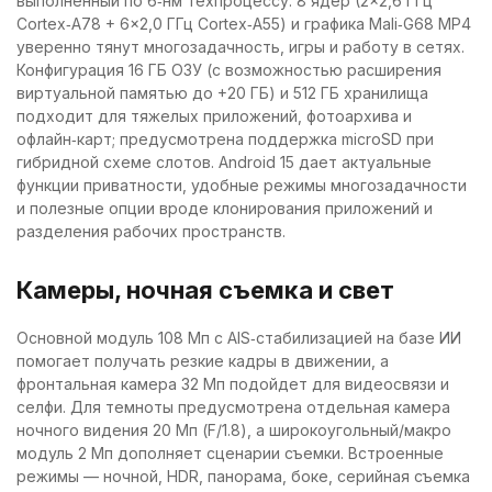
выполненный по 6‑нм техпроцессу: 8 ядер (2×2,6 ГГц
Cortex‑A78 + 6×2,0 ГГц Cortex‑A55) и графика Mali‑G68 MP4
уверенно тянут многозадачность, игры и работу в сетях.
Конфигурация 16 ГБ ОЗУ (с возможностью расширения
виртуальной памятью до +20 ГБ) и 512 ГБ хранилища
подходит для тяжелых приложений, фотоархива и
офлайн‑карт; предусмотрена поддержка microSD при
гибридной схеме слотов. Android 15 дает актуальные
функции приватности, удобные режимы многозадачности
и полезные опции вроде клонирования приложений и
разделения рабочих пространств.
Камеры, ночная съемка и свет
Основной модуль 108 Мп с AIS‑стабилизацией на базе ИИ
помогает получать резкие кадры в движении, а
фронтальная камера 32 Мп подойдет для видеосвязи и
селфи. Для темноты предусмотрена отдельная камера
ночного видения 20 Мп (F/1.8), а широкоугольный/макро
модуль 2 Мп дополняет сценарии съемки. Встроенные
режимы — ночной, HDR, панорама, боке, серийная съемка