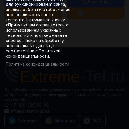
В корзину
В корзину
для функционирования сайта,
анализа работы и отображения
Запрос счета / КП
Запрос счета / КП
персонализированного
контента. Нажимая на кнопку
«Принять», вы соглашаетесь с
использованием указанных
технологий и подтверждаете
свое согласие на обработку
персональных данных, в
соответствии с Политикой
конфиденциальности.
Политика конфиденциальности
Данный сайт ни при каких условиях не является публичной офертой,
которая определяется положениями Статьи 437 п.2 Гражданского
кодекса РФ.
+7 (981) 885 08-88
info@extreme-tel.ru
Telegram
Whatsapp
MAX