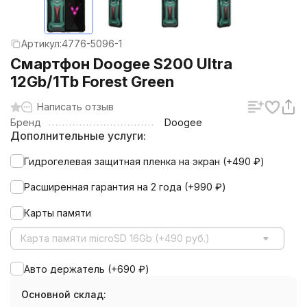
Артикул:
4776-5096-1
Смартфон Doogee S200 Ultra
12Gb/1Tb Forest Green
Написать отзыв
Бренд
Doogee
Дополнительные услуги:
Гидрогелевая защитная пленка на экран (+
490
₽
)
Расширенная гарантия на 2 года (+
990
₽
)
Карты памяти
Карта памяти microSD 16Gb (+490 руб.)
Авто держатель (+
690
₽
)
Основной склад: