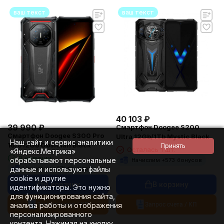
ваш текст
ваш текст
40 103
₽
39 990
₽
Смартфон Doogee S200
Смартфон Doogee S300 Pro
Ultra 12Gb/1Tb Mystic Black
Наш сайт и сервис аналитики
16/512Gb Obsidian Black
Осталась 1 шт.
«Яндекс.Метрика»
В наличии
обрабатывают персональные
Начислим +
573
бонусов
Начислим +
571
бонусов
данные и используют файлы
cookie и другие
В корзину
В корзину
идентификаторы. Это нужно
для функционирования сайта,
Запрос счета / КП
Запрос счета / КП
анализа работы и отображения
персонализированного
контента. Нажимая на кнопку