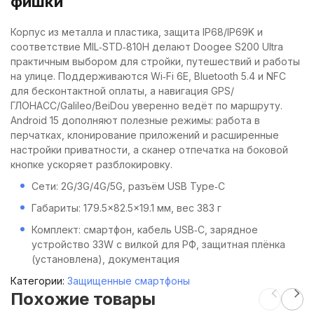
фишки
Корпус из металла и пластика, защита IP68/IP69K и
соответствие MIL‑STD‑810H делают Doogee S200 Ultra
практичным выбором для стройки, путешествий и работы
на улице. Поддерживаются Wi‑Fi 6E, Bluetooth 5.4 и NFC
для бесконтактной оплаты, а навигация GPS/
ГЛОНАСС/Galileo/BeiDou уверенно ведёт по маршруту.
Android 15 дополняют полезные режимы: работа в
перчатках, клонирование приложений и расширенные
настройки приватности, а сканер отпечатка на боковой
кнопке ускоряет разблокировку.
Сети: 2G/3G/4G/5G, разъём USB Type‑C
Габариты: 179.5×82.5×19.1 мм, вес 383 г
Комплект: смартфон, кабель USB‑C, зарядное
устройство 33W с вилкой для РФ, защитная плёнка
(установлена), документация
Категории:
Защищенные смартфоны
Похожие товары