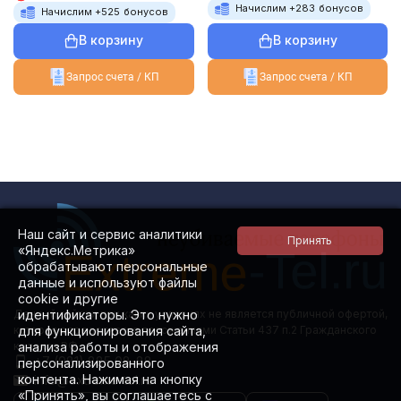
Начислим +
283
бонусов
Начислим +
525
бонусов
В корзину
В корзину
Запрос счета / КП
Запрос счета / КП
Наш сайт и сервис аналитики
«Яндекс.Метрика»
обрабатывают персональные
данные и используют файлы
cookie и другие
идентификаторы. Это нужно
Данный сайт ни при каких условиях не является публичной офертой,
для функционирования сайта,
которая определяется положениями Статьи 437 п.2 Гражданского
анализа работы и отображения
кодекса РФ.
+7 (981) 885 08-88
персонализированного
контента. Нажимая на кнопку
info@extreme-tel.ru
«Принять», вы соглашаетесь с