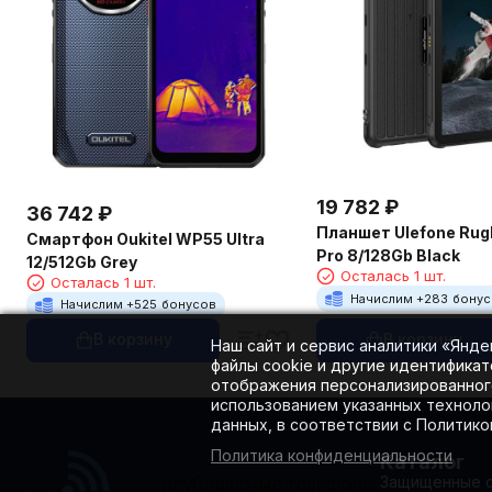
19 782
₽
36 742
₽
Планшет Ulefone Rug
Смартфон Oukitel WP55 Ultra
Pro 8/128Gb Black
12/512Gb Grey
Осталась 1 шт.
Осталась 1 шт.
Начислим +
283
бону
Начислим +
525
бонусов
В корзину
В корзину
Наш сайт и сервис аналитики «Янд
файлы cookie и другие идентификат
отображения персонализированного
использованием указанных техноло
данных, в соответствии с Политик
Политика конфиденциальности
Каталог
Защищенные 