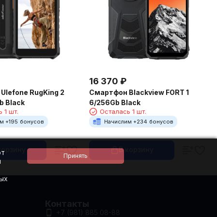
16 370
₽
Ulefone RugKing 2
Смартфон Blackview FORT 1
b Black
6/256Gb Black
 1 шт.
Осталась 1 шт.
м +
195
бонусов
Начислим +
234
бонусов
корзину
В корзину
ют
и
ных
Контакты
+7 (981) 885 08-88