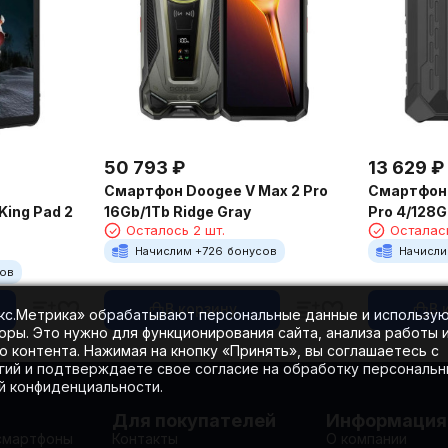
50 793
₽
13 629
₽
Смартфон Doogee V Max 2 Pro
Смартфон 
16Gb/1Tb Ridge Gray
Pro 4/128G
King Pad 2
Осталось 2 шт.
Осталась
Начислим +
726
бонусов
Начисли
сов
В корзину
В 
екс.Метрика» обрабатывают персональные данные и использу
оры. Это нужно для функционирования сайта, анализа работы 
 контента. Нажимая на кнопку «Принять», вы соглашаетесь с
гий и подтверждаете свое согласие на обработку персональ
ой конфиденциальности.
Для покупателей
Информация
смартфоны
Контакты
О компании