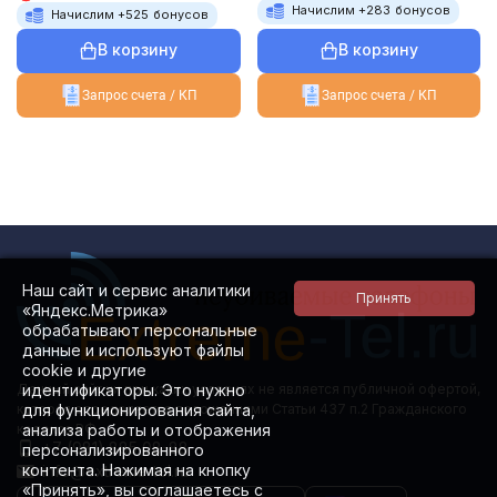
Начислим +
283
бонусов
Начислим +
525
бонусов
В корзину
В корзину
Запрос счета / КП
Запрос счета / КП
Наш сайт и сервис аналитики
«Яндекс.Метрика»
обрабатывают персональные
данные и используют файлы
cookie и другие
идентификаторы. Это нужно
Данный сайт ни при каких условиях не является публичной офертой,
для функционирования сайта,
которая определяется положениями Статьи 437 п.2 Гражданского
анализа работы и отображения
кодекса РФ.
+7 (981) 885 08-88
персонализированного
контента. Нажимая на кнопку
info@extreme-tel.ru
«Принять», вы соглашаетесь с