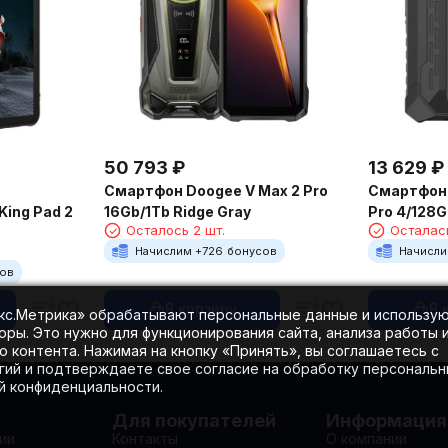
50 793
₽
13 629
₽
Смартфон Doogee V Max 2 Pro
Смартфон 
16Gb/1Tb Ridge Gray
Pro 4/128G
King Pad 2
Осталось 2 шт.
Осталась
Начислим +
726
бонусов
Начисли
сов
В корзину
В 
екс.Метрика» обрабатывают персональные данные и использу
оры. Это нужно для функционирования сайта, анализа работы 
 контента. Нажимая на кнопку «Принять», вы соглашаетесь с
гий и подтверждаете свое согласие на обработку персональ
ой конфиденциальности.
Для покупателей
Информация
ии
Контакты
О компании