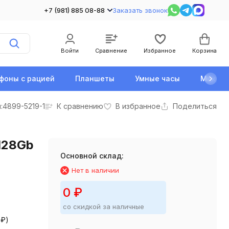
+7 (981) 885 08-88
Заказать звонок
Войти
Сравнение
Избранное
Корзина
фоны с рацией
Планшеты
Умные часы
Микро
:
4899-5219-1
К сравнению
В избранное
Поделиться
/128Gb
Основной склад:
Нет в наличии
0
₽
со скидкой за наличные
0
₽
)