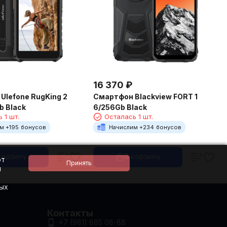
16 370
₽
Ulefone RugKing 2
Смартфон Blackview FORT 1
b Black
6/256Gb Black
 1 шт.
Осталась 1 шт.
м +
195
бонусов
Начислим +
234
бонусов
корзину
В корзину
ют
и
ных
Контакты
+7 (981) 885 08-88