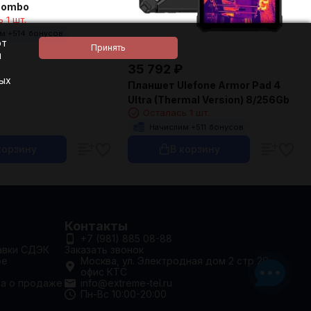
Combo
 1 шт.
м +
514
бонусов
ют
и
35 792
₽
ных
Планшет Ulefone Armor Pad 4
Ultra (Thermal Version) 8/256Gb
Осталась 1 шт.
Начислим +
511
бонусов
корзину
В корзину
Контакты
+7 (981) 885 08-88
авки СДЭК
Заказать звонок
ое
Москва, ул. Электродная дом 2 стр 29.
офис КТС
та о продаже
info@extreme-tel.ru
Пн-Вс 10:00-20:00