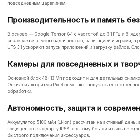
повседневным царапинам.
Производительность и память бе
В основе — Google Tensor G4 с частотой до 3,1 ГГц и 8-яде
справляется с многозадачностью, навигацией и играми, а 
UFS 3.1 ускоряют запуск приложений и загрузку файлов. Сл
Камеры для повседневных и твор
Основной блок 48+13 Мп подходит и для детальных снимков
Оптика и алгоритмы Pixel помогают получать естественны
обработки.
Автономность, защита и современ
Аккумулятор 5100 мАч (Li‑Ion) рассчитан на активный ден
защищен по стандарту IP68, поэтому брызги и пыль не ста
быстрого подключения аксессуаров.