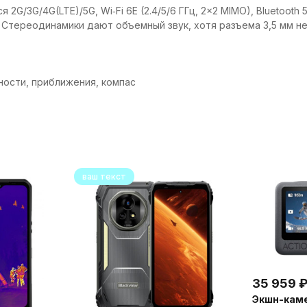
G/3G/4G(LTE)/5G, Wi‑Fi 6E (2.4/5/6 ГГц, 2×2 MIMO), Bluetooth
. Стереодинамики дают объемный звук, хотя разъема 3,5 мм не
ности, приближения, компас
ваш текст
35 959
Экшн-каме