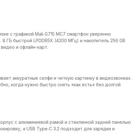
связке с графикой Mali‑G715 MC7 смартфон уверенно
. 8 ГБ быстрой LPDDR5X (4200 МГц) и накопитель 256 GB
 видео и офлайн-карт.
ивает аккуратные селфи и четкую картинку в видеозвонках.
но, когда нужно быстро снять «как есть» без долгой
. Корпус с алюминиевой рамой и стеклянной задней панелью
кировку, а USB Type‑C 3.2 подходит для зарядки и