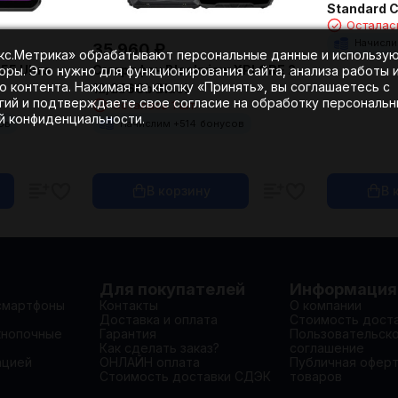
Standard 
Осталась
Начисли
35 960
₽
екс.Метрика» обрабатывают персональные данные и использу
55 Ultra
Смартфон Blackview XPLORE 2
оры. Это нужно для функционирования сайта, анализа работы 
 контента. Нажимая на кнопку «Принять», вы соглашаетесь с
12/256Gb Black
гий и подтверждаете свое согласие на обработку персональ
Осталась 1 шт.
ой конфиденциальности.
ов
Начислим +
514
бонусов
В корзину
В 
Для покупателей
Информация
смартфоны
Контакты
О компании
Доставка и оплата
Стоимость дост
кнопочные
Гарантия
Пользовательск
Как сделать заказ?
соглашение
ацией
ОНЛАЙН оплата
Публичная офер
Стоимость доставки СДЭК
товаров