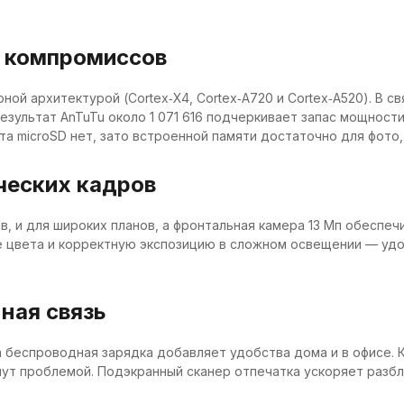
з компромиссов
рной архитектурой (Cortex‑X4, Cortex‑A720 и Cortex‑A520). В 
результат AnTuTu около 1 071 616 подчеркивает запас мощности
ота microSD нет, зато встроенной памяти достаточно для фото,
ческих кадров
, и для широких планов, а фронтальная камера 13 Мп обеспеч
е цвета и корректную экспозицию в сложном освещении — удоб
ная связь
ь, а беспроводная зарядка добавляет удобства дома и в офисе
нут проблемой. Подэкранный сканер отпечатка ускоряет разбло