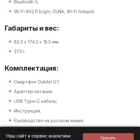
Bluetooth 5;
Wi-Fi 802.11 b/g/n, DLNA, Wi-Fi hotspot.
Габариты и вес:
82.3 х 174.2 х 18.5 мм
373 г.
Комплектация:
Смартфон Oukitel G7;
Адаптер питания;
USB Type-C кабель;
Инструкция;
Руководство на русском языке;
Гарантийная карта.
Наш сайт и сервис аналитики
Категории:
Защищенные смартфоны