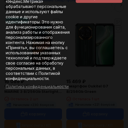
«Яндекс.Метрика»
Похожие товары
обрабатывают персональные
данные и используют файлы
cookie и другие
ваш текст
идентификаторы. Это нужно
для функционирования сайта,
анализа работы и отображения
персонализированного
контента. Нажимая на кнопку
«Принять», вы соглашаетесь с
использованием указанных
технологий и подтверждаете
свое согласие на обработку
персональных данных, в
соответствии с Политикой
конфиденциальности.
15 469
₽
16 069
₽
Смартфон Oukitel G7
Смартфон Blackview Oscal
Политика конфиденциальности
8/256Gb Green
MARINE 3 8/256Gb Starlight
White
Осталась 1 шт.
Осталось 2 шт.
Начислим +
221
бонусов
Начислим +
230
бонусов
В корзину
В корзину
Запрос счета / КП
Запрос счета / КП