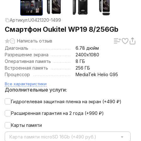
Артикул:
U0421320-1499
Смартфон Oukitel WP19 8/256Gb
Написать отзыв
Диагональ
6.78 дюйм
Разрешение экрана
2400х1080
Оперативная память
8 ГБ
Встроенная память
256 ГБ
Процессор
MediaTek Helio G95
Все характеристики
Дополнительные услуги:
Гидрогелевая защитная пленка на экран (+
490
₽
)
Расширенная гарантия на 2 года (+
990
₽
)
Карты памяти
Карта памяти microSD 16Gb (+490 руб.)