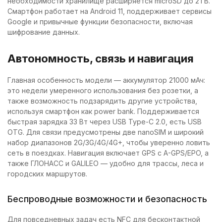
необходимости хранилище расширяется microSD до 2TB.
Смартфон работает на Android 11, поддерживает сервисы
Google и привычные функции безопасности, включая
шифрование данных.
Автономность, связь и навигация
Главная особенность модели — аккумулятор 21000 мАч:
это недели умеренного использования без розетки, а
также возможность подзарядить другие устройства,
используя смартфон как power bank. Поддерживается
быстрая зарядка 33 Вт через USB Type-C 2.0, есть USB
OTG. Для связи предусмотрены две nanoSIM и широкий
набор диапазонов 2G/3G/4G/4G+, чтобы уверенно ловить
сеть в поездках. Навигация включает GPS с A-GPS/EPO, а
также ГЛОНАСС и GALILEO — удобно для трассы, леса и
городских маршрутов.
Беспроводные возможности и безопасность
Для повседневных задач есть NFC для бесконтактной