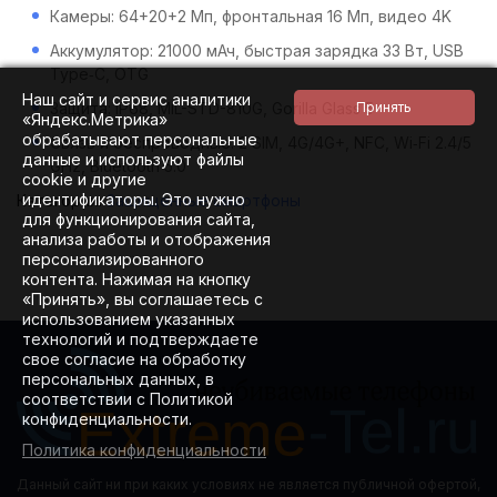
Камеры: 64+20+2 Мп, фронтальная 16 Мп, видео 4K
Аккумулятор: 21000 мАч, быстрая зарядка 33 Вт, USB
Type‑C, OTG
Наш сайт и сервис аналитики
Защита: IP68, MIL-STD-810G, Gorilla Glass 5
«Яндекс.Метрика»
обрабатывают персональные
Связь и беспроводные: 2 SIM, 4G/4G+, NFC, Wi‑Fi 2.4/5
данные и используют файлы
GHz, Bluetooth 5.0
cookie и другие
идентификаторы. Это нужно
Категории:
Защищенные смартфоны
для функционирования сайта,
анализа работы и отображения
персонализированного
контента. Нажимая на кнопку
«Принять», вы соглашаетесь с
использованием указанных
технологий и подтверждаете
свое согласие на обработку
персональных данных, в
соответствии с Политикой
конфиденциальности.
Политика конфиденциальности
Данный сайт ни при каких условиях не является публичной офертой,