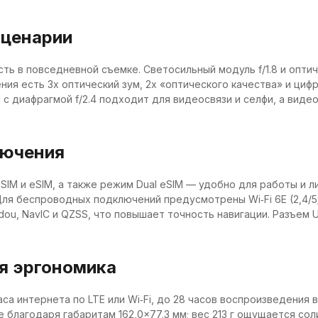
сценарии
сть в повседневной съемке. Светосильный модуль f/1.8 и опти
ния есть 3х оптический зум, 2х «оптического качества» и циф
с диафрагмой f/2.4 подходит для видеосвязи и селфи, а виде
лючения
IM и eSIM, а также режим Dual eSIM — удобно для работы и л
я беспроводных подключений предусмотрены Wi‑Fi 6E (2,4/5/6 ГГ
dou, NavIC и QZSS, что повышает точность навигации. Разъем U
я эргономика
аса интернета по LTE или Wi‑Fi, до 28 часов воспроизведения
е благодаря габаритам 162,0×77,3 мм; вес 213 г ощущается со