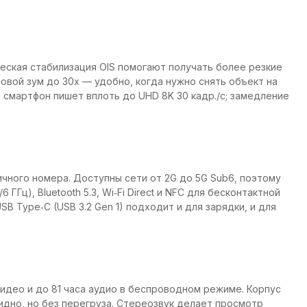
ческая стабилизация OIS помогают получать более резкие
ровой зум до 30х — удобно, когда нужно снять объект на
о смартфон пишет вплоть до UHD 8K 30 кадр./с; замедление
ичного номера. Доступны сети от 2G до 5G Sub6, поэтому
ц), Bluetooth 5.3, Wi‑Fi Direct и NFC для бесконтактной
SB Type‑C (USB 3.2 Gen 1) подходит и для зарядки, и для
 видео и до 81 часа аудио в беспроводном режиме. Корпус
лидно, но без перегруза. Стереозвук делает просмотр