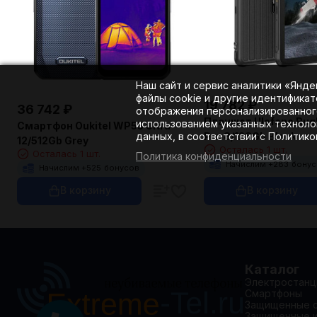
Наш сайт и сервис аналитики «Янд
файлы cookie и другие идентификат
19 782
₽
36 742
₽
отображения персонализированного
Планшет Ulefone Rug
использованием указанных техноло
Смартфон Oukitel WP55 Ultra
данных, в соответствии с Политик
Pro 8/128Gb Black
12/512Gb Grey
Осталась 1 шт.
Осталась 1 шт.
Политика конфиденциальности
Начислим +
283
бону
Начислим +
525
бонусов
В корзину
В корзину
Каталог
Электростанц
Смартфоны
Защищенные 
Защищенные 