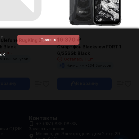
ют
16 370
₽
Ulefone RugKing 2
и
Смартфон Blackview FORT 1
b Black
 1 шт.
6/256Gb Black
ных
Осталась 1 шт.
м +
195
бонусов
Начислим +
234
бонусов
корзину
В корзину
Контакты
+7 (981) 885 08-88
авки СДЭК
Заказать звонок
ое
Москва, ул. Электродная дом 2 стр 29.
офис КТС