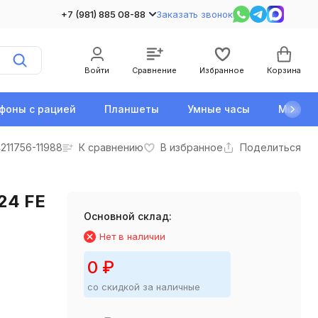
+7 (981) 885 08-88
Заказать звонок
Войти
Сравнение
Избранное
Корзина
фоны с рацией
Планшеты
Умные часы
Микро
211756-11988
К сравнению
В избранное
Поделиться
24 FE
Основной склад:
Нет в наличии
0
₽
со скидкой за наличные