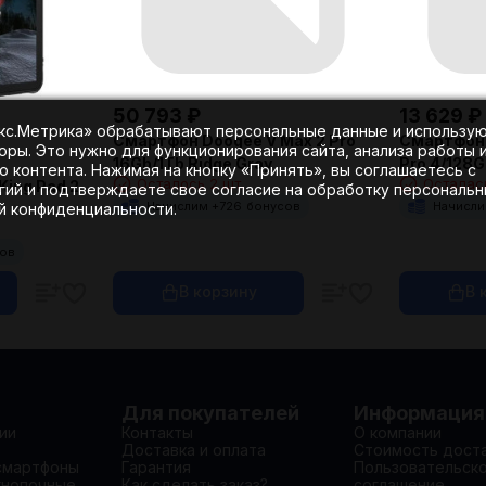
50 793
₽
13 629
₽
екс.Метрика» обрабатывают персональные данные и использу
Смартфон Doogee V Max 2 Pro
Смартфон 
оры. Это нужно для функционирования сайта, анализа работы 
16Gb/1Tb Ridge Gray
Pro 4/128G
 контента. Нажимая на кнопку «Принять», вы соглашаетесь с
Осталось 2 шт.
Осталась
King Pad 2
гий и подтверждаете свое согласие на обработку персональ
Начислим +
726
бонусов
Начисли
ой конфиденциальности.
сов
В корзину
В 
Для покупателей
Информация
ии
Контакты
О компании
Доставка и оплата
Стоимость дост
смартфоны
Гарантия
Пользовательск
кнопочные
Как сделать заказ?
соглашение