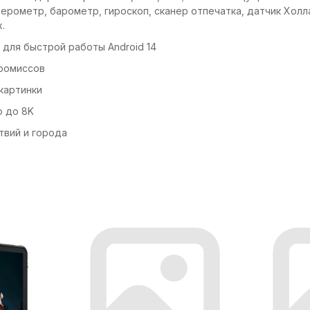
лерометр, барометр, гироскоп, сканер отпечатка, датчик Хол
.
 для быстрой работы Android 14
промиссов
 картинки
о до 8K
ствий и города