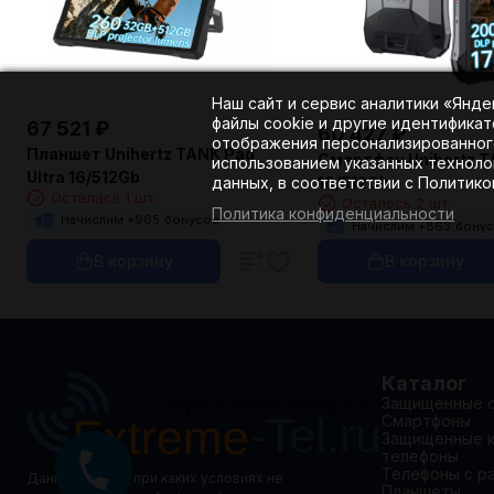
Наш сайт и сервис аналитики «Янд
файлы cookie и другие идентификат
67 521
₽
60 427
₽
отображения персонализированного
Планшет Unihertz TANK Pad
Смартфон Unihertz T
использованием указанных техноло
Ultra 16/512Gb
16/512Gb
данных, в соответствии с Политик
Осталась 1 шт.
Осталось 2 шт.
Политика конфиденциальности
Начислим +
965
бонусов
Начислим +
863
бону
В корзину
В корзину
Каталог
Защищенные 
Смартфоны
Защищенные 
телефоны
Телефоны с р
Данный сайт ни при каких условиях не
Планшеты