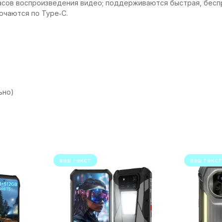
 часов воспроизведения видео; поддерживаются быстрая, бес
лючаются по Type‑C.
ьно)
ваш текст
ваш текст