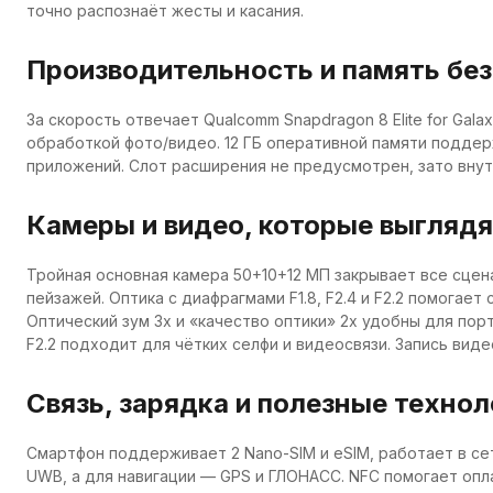
точно распознаёт жесты и касания.
Производительность и память бе
За скорость отвечает Qualcomm Snapdragon 8 Elite for Ga
обработкой фото/видео. 12 ГБ оперативной памяти поддер
приложений. Слот расширения не предусмотрен, зато внут
Камеры и видео, которые выгляд
Тройная основная камера 50+10+12 МП закрывает все сцен
пейзажей. Оптика с диафрагмами F1.8, F2.4 и F2.2 помогае
Оптический зум 3х и «качество оптики» 2х удобны для пор
F2.2 подходит для чётких селфи и видеосвязи. Запись видео
Связь, зарядка и полезные технол
Смартфон поддерживает 2 Nano-SIM и eSIM, работает в сетя
UWB, а для навигации — GPS и ГЛОНАСС. NFC помогает опла