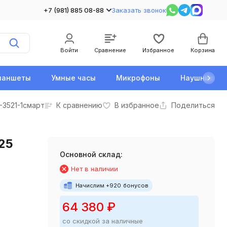
+7 (981) 885 08-88
Заказать звонок
Войти
Сравнение
Избранное
Корзина
ланшеты
Умные часы
Микрофоны
Наушники
-3521-1смарт
К сравнению
В избранное
Поделиться
25
Основной склад:
Нет в наличии
Начислим +
920
бонусов
64 380
₽
со скидкой за наличные