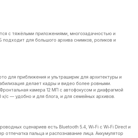
ляется с тяжёлыми приложениями, многозадачностью и
Б подходит для большого архива снимков, роликов и
ото для приближения и ультраширик для архитектуры и
стабилизация делает кадры и видео более ровными.
 Фронтальная камера 12 МП с автофокусом и диафрагмой
0 к/с — удобно и для блога, и для семейных архивов.
дных сценариев есть Bluetooth 5.4, Wi‑Fi с Wi‑Fi Direct и
р отпечатка пальца и распознавание лица. Аккумулятор