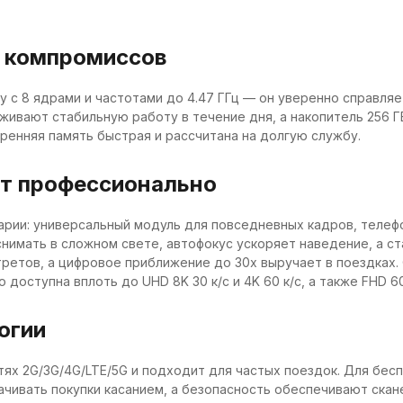
з компромиссов
laxy с 8 ядрами и частотами до 4.47 ГГц — он уверенно справ
живают стабильную работу в течение дня, а накопитель 256 Г
ренняя память быстрая и рассчитана на долгую службу.
ят профессионально
арии: универсальный модуль для повседневных кадров, телеф
т снимать в сложном свете, автофокус ускоряет наведение, а 
третов, а цифровое приближение до 30х выручает в поездках.
 доступна вплоть до UHD 8K 30 к/с и 4K 60 к/с, а также FHD 6
огии
х 2G/3G/4G/LTE/5G и подходит для частых поездок. Для беспрово
чивать покупки касанием, а безопасность обеспечивают скане