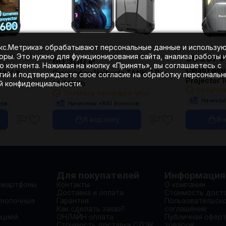
екс.Метрика» обрабатывают персональные данные и использу
оры. Это нужно для функционирования сайта, анализа работы 
59 957
₽
60 300
₽
 контента. Нажимая на кнопку «Принять», вы соглашаетесь с
Смартфон 
ANK X
Смартфон Unihertz TANK 4 Pro
гий и подтверждаете свое согласие на обработку персональ
Projector 
16/512Gb
ой конфиденциальности.
Осталос
Осталось несколько штук
Начисли
сов
Начислим +
861
бонусов
В корзину
В 
Для покупателей
Информация
смартфоны
Контакты
О компании
Доставка и оплата
Стоимость дост
кнопочные
Гарантия
Пользовательск
Как сделать заказ?
соглашение
ацией
ОНЛАЙН оплата
Публичная офер
Стоимость доставки СДЭК
товаров