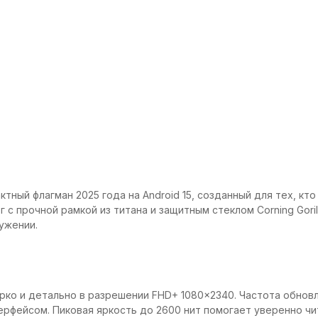
ктный флагман 2025 года на Android 15, созданный для тех, к
г с прочной рамкой из титана и защитным стеклом Corning Gori
ужении.
ко и детально в разрешении FHD+ 1080×2340. Частота обновле
ерфейсом. Пиковая яркость до 2600 нит помогает уверенно чит