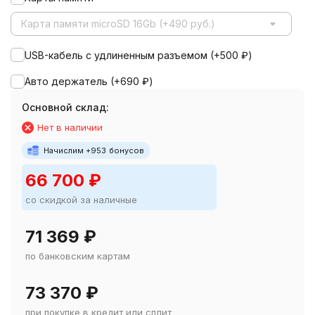
Карта памяти microSD 16Gb (+490 руб.)
USB-кабель с удлиненным разъемом (+
500
₽
)
Авто держатель (+
690
₽
)
Основной склад:
Нет в наличии
Начислим +
953
бонусов
66 700
₽
со скидкой за наличные
71 369
₽
по банковским картам
73 370
₽
при покупке в кредит или сплит