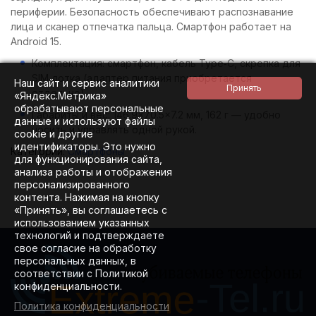
периферии. Безопасность обеспечивают распознавание
лица и сканер отпечатка пальца. Смартфон работает на
Android 15.
Комплектация: смартфон, кабель Type‑C, скрепка для
SIM‑лотка (адаптер питания приобретается
Наш сайт и сервис аналитики
отдельно).
«Яндекс.Метрика»
обрабатывают персональные
Габариты и вес: 146.9×70.5×7.2 мм, 162 г — удобно
данные и используют файлы
носить и управлять одной рукой.
cookie и другие
идентификаторы. Это нужно
Категории:
Смартфоны
для функционирования сайта,
анализа работы и отображения
персонализированного
контента. Нажимая на кнопку
«Принять», вы соглашаетесь с
использованием указанных
технологий и подтверждаете
свое согласие на обработку
персональных данных, в
соответствии с Политикой
конфиденциальности.
Политика конфиденциальности