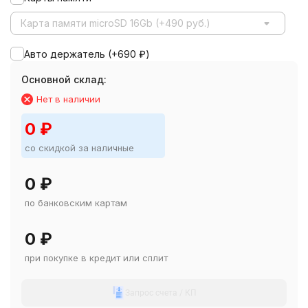
Карта памяти microSD 16Gb (+490 руб.)
Авто держатель (+
690
₽
)
Основной склад:
Нет в наличии
0
₽
со скидкой за наличные
0
₽
по банковским картам
0
₽
при покупке в кредит или сплит
Запрос счета / КП