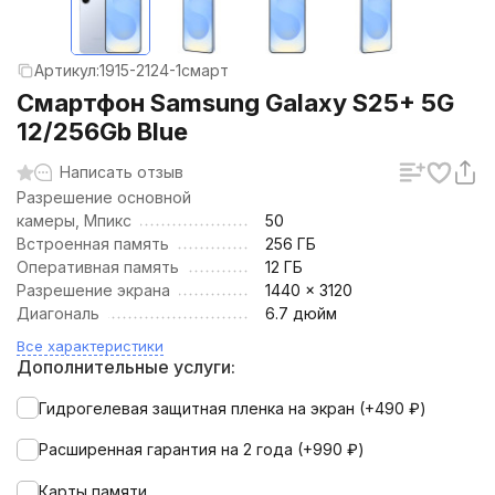
Артикул:
1915-2124-1смарт
Смартфон Samsung Galaxy S25+ 5G
12/256Gb Blue
Написать отзыв
Разрешение основной
камеры, Мпикс
50
Встроенная память
256 ГБ
Оперативная память
12 ГБ
Разрешение экрана
1440 x 3120
Диагональ
6.7 дюйм
Все характеристики
Дополнительные услуги:
Гидрогелевая защитная пленка на экран (+
490
₽
)
Расширенная гарантия на 2 года (+
990
₽
)
Карты памяти