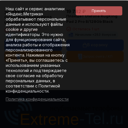
Наш сайт и сервис аналитики
19 782
₽
36 742
₽
«Яндекс.Метрика»
Планшет Ulefone RugKing
Смартфон Oukitel WP55
обрабатывают персональные
Pad 2 Pro 8/128Gb Black
Ultra 12/512Gb Grey
данные и используют файлы
Осталась 1 шт.
cookie и другие
Осталась 1 шт.
идентификаторы. Это нужно
Начислим +
283
бонусов
Начислим +
525
бонусов
для функционирования сайта,
анализа работы и отображения
В корзину
В корзину
персонализированного
контента. Нажимая на кнопку
Запрос счета / КП
Запрос счета / КП
«Принять», вы соглашаетесь с
использованием указанных
технологий и подтверждаете
свое согласие на обработку
персональных данных, в
соответствии с Политикой
конфиденциальности.
Политика конфиденциальности