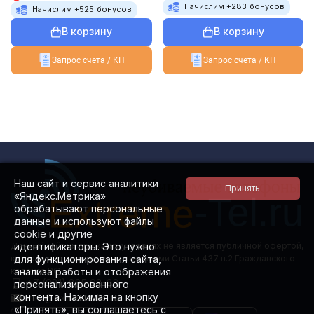
Начислим +
283
бонусов
Начислим +
525
бонусов
В корзину
В корзину
Запрос счета / КП
Запрос счета / КП
Наш сайт и сервис аналитики
«Яндекс.Метрика»
обрабатывают персональные
данные и используют файлы
cookie и другие
идентификаторы. Это нужно
Данный сайт ни при каких условиях не является публичной офертой,
для функционирования сайта,
которая определяется положениями Статьи 437 п.2 Гражданского
анализа работы и отображения
кодекса РФ.
+7 (981) 885 08-88
персонализированного
контента. Нажимая на кнопку
info@extreme-tel.ru
«Принять», вы соглашаетесь с