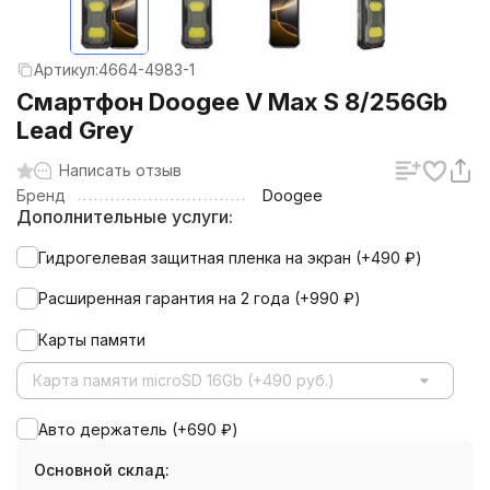
Артикул:
4664-4983-1
Смартфон Doogee V Max S 8/256Gb
Lead Grey
Написать отзыв
Бренд
Doogee
Дополнительные услуги:
Гидрогелевая защитная пленка на экран (+
490
₽
)
Расширенная гарантия на 2 года (+
990
₽
)
Карты памяти
Карта памяти microSD 16Gb (+490 руб.)
Авто держатель (+
690
₽
)
Основной склад: