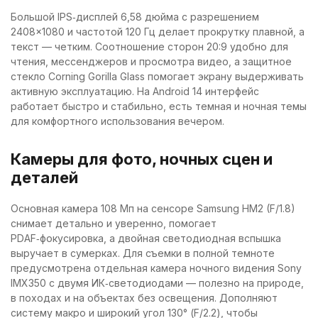
Большой IPS‑дисплей 6,58 дюйма с разрешением
2408×1080 и частотой 120 Гц делает прокрутку плавной, а
текст — четким. Соотношение сторон 20:9 удобно для
чтения, мессенджеров и просмотра видео, а защитное
стекло Corning Gorilla Glass помогает экрану выдерживать
активную эксплуатацию. На Android 14 интерфейс
работает быстро и стабильно, есть темная и ночная темы
для комфортного использования вечером.
Камеры для фото, ночных сцен и
деталей
Основная камера 108 Мп на сенсоре Samsung HM2 (F/1.8)
снимает детально и уверенно, помогает
PDAF‑фокусировка, а двойная светодиодная вспышка
выручает в сумерках. Для съемки в полной темноте
предусмотрена отдельная камера ночного видения Sony
IMX350 с двумя ИК‑светодиодами — полезно на природе,
в походах и на объектах без освещения. Дополняют
систему макро и широкий угол 130° (F/2.2), чтобы