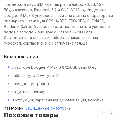
Поддержка двух SIM‑карт, широкий набор 2G/3G/4G и
5G‑диапазонов, Bluetooth 5.2 и Wi‑Fi 802.11 b/g/n делают
Doogee V Max S универсальным для разных операторов и
сценариев. Навигация GPS, A‑GPS, EPO‑GPS, GLONASS,
Beidou и Galileo быстро находит координаты и уверенно
ведет в городе и вне трасс. Встроены NFC для
бесконтактной оплаты и набор датчиков, включая
гироскоп, компас и сканер отпечатка пальца.
Комплектация
смартфон Doogee V Max S 8/256Gb Lead Grey;
кабель Type‑C — Type‑C;
зарядное устройство;
защитная пленка;
инструкция, гарантийная документация, коробка.
Категории:
Защищенные смартфоны
Похожие товары