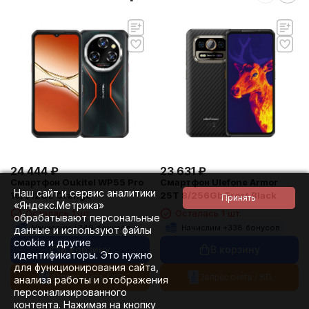
24 444
₽
23 631
₽
Смартфон Oukitel WP55 Pro
Смартфон Ulefone Armor
Наш сайт и сервис аналитики
16/512Gb Orange
25T 8/256Gb Frost Black
«Яндекс.Метрика»
Осталась 1 шт.
Осталась 1 шт.
обрабатывают персональные
Начислим +
349
бонусов
Начислим +
338
бонусов
данные и используют файлы
cookie и другие
В корзину
В корзину
идентификаторы. Это нужно
для функционирования сайта,
Запрос счета / КП
Запрос счета / КП
анализа работы и отображения
персонализированного
контента. Нажимая на кнопку