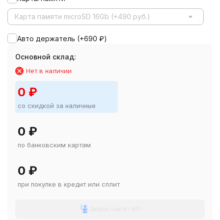
Карта памяти microSD 16Gb (+490 руб.)
Авто держатель (+
690
₽
)
Основной склад:
Нет в наличии
0
₽
со скидкой за наличные
0
₽
по банковским картам
0
₽
при покупке в кредит или сплит
Запрос счета / КП