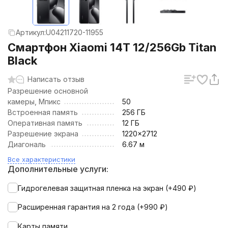
Артикул:
U04211720-11955
Смартфон Xiaomi 14T 12/256Gb Titan
Black
Написать отзыв
Разрешение основной
камеры, Мпикс
50
Встроенная память
256 ГБ
Оперативная память
12 ГБ
Разрешение экрана
1220x2712
Диагональ
6.67 м
Все характеристики
Дополнительные услуги:
Гидрогелевая защитная пленка на экран (+
490
₽
)
Расширенная гарантия на 2 года (+
990
₽
)
Карты памяти