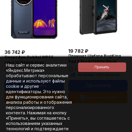
19 782
₽
36 742
₽
Планшет Ulefone RugKing
Смартфон Oukitel WP55
Pad 2 Pro 8/128Gb Black
Ultra 12/512Gb Grey
Наш сайт и сервис аналитики
Осталась 1 шт.
Осталась 1 шт.
«Яндекс.Метрика»
Начислим +
283
бонусов
обрабатывают персональные
Начислим +
525
бонусов
данные и используют файлы
В корзину
В корзину
cookie и другие
идентификаторы. Это нужно
для функционирования сайта,
Запрос счета / КП
Запрос счета / КП
анализа работы и отображения
персонализированного
контента. Нажимая на кнопку
«Принять», вы соглашаетесь с
использованием указанных
технологий и подтверждаете