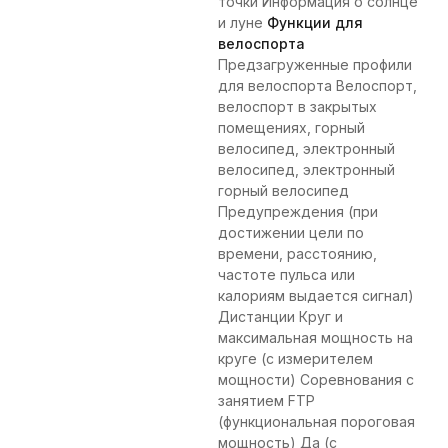
точки Информация о солнце
и луне
Функции для
велоспорта
Предзагруженные профили
для велоспорта Велоспорт,
велоспорт в закрытых
помещениях, горный
велосипед, электронный
велосипед, электронный
горный велосипед
Предупреждения (при
достижении цели по
времени, расстоянию,
частоте пульса или
калориям выдается сигнал)
Дистанции Круг и
максимальная мощность на
круге (с измерителем
мощности) Соревнования с
занятием FTP
(функциональная пороговая
мощность) Да (с