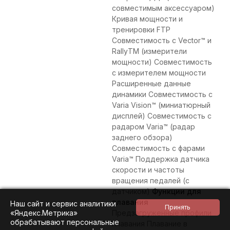
совместимым аксессуаром)
Кривая мощности и
тренировки FTP
Совместимость с Vector™ и
RallyTM (измерители
мощности) Совместимость
с измерителем мощности
Расширенные данные
динамики Совместимость с
Varia Vision™ (миниатюрный
дисплей) Совместимость с
радаром Varia™ (радар
заднего обзора)
Совместимость с фарами
Varia™ Поддержка датчика
скорости и частоты
вращения педалей (с
датчиком)
Функции для
плавания
Наш сайт и сервис аналитики
«Яндекс.Метрика»
Предзагруженные профили
обрабатывают персональные
плавания Плавание в