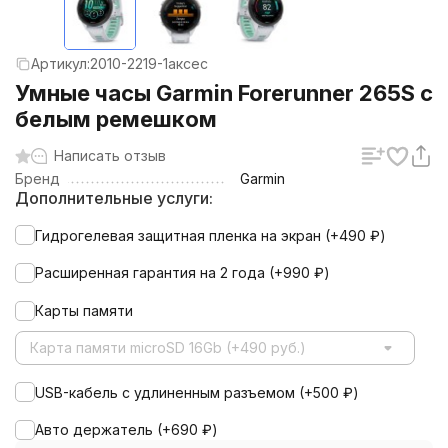
Артикул:
2010-2219-1аксес
Умные часы Garmin Forerunner 265S с
белым ремешком
Написать отзыв
Бренд
Garmin
Дополнительные услуги:
Гидрогелевая защитная пленка на экран (+
490
₽
)
Расширенная гарантия на 2 года (+
990
₽
)
Карты памяти
Карта памяти microSD 16Gb (+490 руб.)
USB-кабель с удлиненным разъемом (+
500
₽
)
Авто держатель (+
690
₽
)