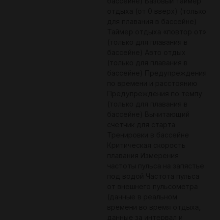
бассейне) Базовый таймер
отдыха (от 0 вверх) (только
для плавания в бассейне)
Таймер отдыха «повтор от»
(только для плавания в
бассейне) Авто отдых
(только для плавания в
бассейне) Предупреждения
по времени и расстоянию
Предупреждения по темпу
(только для плавания в
бассейне) Вычитающий
счетчик для старта
Тренировки в бассейне
Критическая скорость
плавания Измерения
частоты пульса на запястье
под водой Частота пульса
от внешнего пульсометра
(данные в реальном
времени во время отдыха,
данные за интервал и