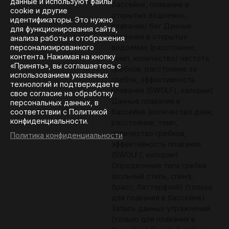
данные и используют файлы
бассейне, плавание в
cookie и другие
открытых водоемах,
идентификаторы. Это нужно
плавание/ бег Данные
для функционирования сайта,
плавания в открытых
анализа работы и отображения
персонализированного
водоемах (расстояние,
контента. Нажимая на кнопку
темп, количество/ частота
«Принять», вы соглашаетесь с
гребков, расстояние за
использованием указанных
гребок, эффективность
технологий и подтверждаете
плавания (SWOLF), калории)
свое согласие на обработку
Данные плавания в
персональных данных, в
соответствии с Политикой
бассейне (количество длин,
конфиденциальности.
расстояние, темп,
количество гребков,
Политика конфиденциальности
эффективность плавания
(SWOLF), калории)
Определение типа гребка
(вольный стиль, спина,
брасс, баттерфляй) (только
для плавания в бассейне)
Запись данных упражнений
(только для плавания в