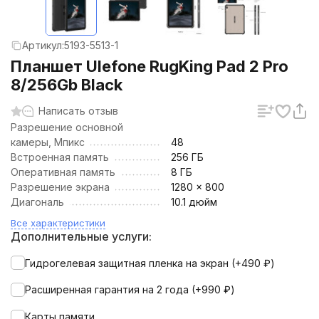
Артикул:
5193-5513-1
Планшет Ulefone RugKing Pad 2 Pro
8/256Gb Black
Написать отзыв
Разрешение основной
камеры, Мпикс
48
Встроенная память
256 ГБ
Оперативная память
8 ГБ
Разрешение экрана
1280 x 800
Диагональ
10.1 дюйм
Все характеристики
Дополнительные услуги:
Гидрогелевая защитная пленка на экран (+
490
₽
)
Расширенная гарантия на 2 года (+
990
₽
)
Карты памяти