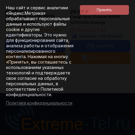
Наш сайт и сервис аналитики
29 411
₽
29 411
₽
«Яндекс.Метрика»
Смартфон Oukitel WP66
Смартфон Oukitel WP66
обрабатывают персональные
12/512Gb Black
12/512Gb Orange
данные и используют файлы
cookie и другие
Осталось несколько штук
Осталось 2 шт.
идентификаторы. Это нужно
Начислим +
420
бонусов
Начислим +
420
бонусов
для функционирования сайта,
анализа работы и отображения
В корзину
В корзину
персонализированного
контента. Нажимая на кнопку
Запрос счета / КП
Запрос счета / КП
«Принять», вы соглашаетесь с
использованием указанных
технологий и подтверждаете
свое согласие на обработку
персональных данных, в
соответствии с Политикой
конфиденциальности.
Политика конфиденциальности