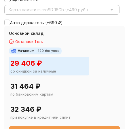
Карта памяти microSD 16Gb (+490 руб.)
Авто держатель (+
690
₽
)
Основной склад:
Осталась 1 шт.
Начислим +
420
бонусов
29 406
₽
со скидкой за наличные
31 464
₽
по банковским картам
32 346
₽
при покупке в кредит или сплит