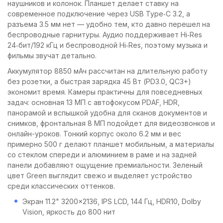
наушников и колонок. Планшет делает ставку на
современное подключение через USB Type‑C 3.2, а
разъема 3.5 мм нет — удобно тем, кто давно перешел на
беспроводные гарнитуры. Аудио поддерживает Hi‑Res
24‑бит/192 кГц и беспроводной Hi‑Res, поэтому музыка и
фильмы звучат детально.
Аккумулятор 8850 мАч рассчитан на длительную работу
без розетки, а быстрая зарядка 45 Вт (PD3.0, QC3+)
экономит время. Камеры практичны для повседневных
задач: основная 13 МП с автофокусом PDAF, HDR,
панорамой и вспышкой удобна для сканов документов и
снимков, фронтальная 8 МП подойдет для видеозвонков и
онлайн-уроков. Тонкий корпус около 6.2 мм и вес
примерно 500 г делают планшет мобильным, а материалы
со стеклом спереди и алюминием в раме и на задней
панели добавляют ощущение премиальности. Зеленый
цвет Green выглядит свежо и выделяет устройство
среди классических оттенков.
Экран 11.2" 3200×2136, IPS LCD, 144 Гц, HDR10, Dolby
Vision, яркость до 800 нит