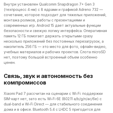
Внутри установлен Qualcomm Snapdragon 7+ Gen 3
(техпроцесс 4 нм) с 8 ядрами и графикой Adreno 732 —
сочетание, которое подходит для тяжелых приложений,
монтажа роликов, работы с презентациями и
современных игр. Android 15 дает актуальные функции
безопасности и свежую логику интерфейса. Оперативная
память 12 ГБ помогает держать открытыми сразу
несколько приложений без постоянных перезагрузок, а
накопитель 256 ГБ — это место для фото, офлайн-видео,
учебных материалов и рабочих проектов. Слота microSD
нет, поэтому большой встроенный объем особенно
ценен.
Связь, звук и автономность без
компромиссов
Xiaomi Pad 7 рассчитан на сценарии с Wi‑Fi: поддержки
SIM-карт нет, зато есть Wi‑Fi 6E (802.11 a/b/g/n/ac/6e) с
dual-band и Wi‑Fi Direct — для стабильного соединения
дома и в офисе. Bluetooth 5.4 с LHDC 5 пригодится для