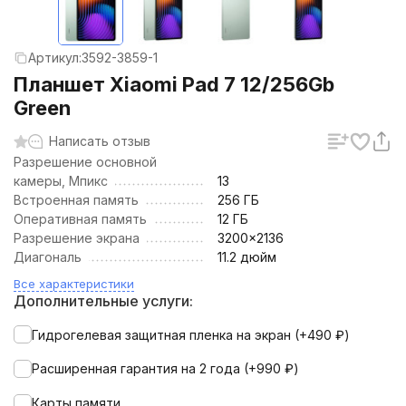
Артикул:
3592-3859-1
Планшет Xiaomi Pad 7 12/256Gb
Green
Написать отзыв
Разрешение основной
камеры, Мпикс
13
Встроенная память
256 ГБ
Оперативная память
12 ГБ
Разрешение экрана
3200×2136
Диагональ
11.2 дюйм
Все характеристики
Дополнительные услуги:
Гидрогелевая защитная пленка на экран (+
490
₽
)
Расширенная гарантия на 2 года (+
990
₽
)
Карты памяти