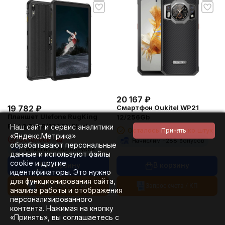
20 167
₽
19 782
₽
Смартфон Oukitel WP21
Планшет Ulefone RugKing
12/256Gb
Pad 2 Pro 8/128Gb Black
Наш сайт и сервис аналитики
Осталось несколько штук
«Яндекс.Метрика»
Осталась 1 шт.
Начислим +
288
бонусов
обрабатывают персональные
Начислим +
283
бонусов
данные и используют файлы
cookie и другие
В корзину
В корзину
идентификаторы. Это нужно
для функционирования сайта,
Запрос счета / КП
Запрос счета / КП
анализа работы и отображения
персонализированного
контента. Нажимая на кнопку
«Принять», вы соглашаетесь с