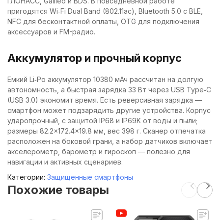
ГЛОНАСС, Galileo и BDS. В повседневной работе
пригодятся Wi‑Fi Dual Band (802.11ac), Bluetooth 5.0 с BLE,
NFC для бесконтактной оплаты, OTG для подключения
аксессуаров и FM-радио.
Аккумулятор и прочный корпус
Емкий Li‑Po аккумулятор 10380 мАч рассчитан на долгую
автономность, а быстрая зарядка 33 Вт через USB Type‑C
(USB 3.0) экономит время. Есть реверсивная зарядка —
смартфон может подзарядить другие устройства. Корпус
ударопрочный, с защитой IP68 и IP69K от воды и пыли;
размеры 82.2×172.4×19.8 мм, вес 398 г. Сканер отпечатка
расположен на боковой грани, а набор датчиков включает
акселерометр, барометр и гироскоп — полезно для
навигации и активных сценариев.
Категории:
Защищенные смартфоны
Похожие товары