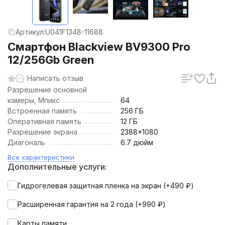
Артикул:
U041F1348-11688
Смартфон Blackview BV9300 Pro
12/256Gb Green
Написать отзыв
Разрешение основной
камеры, Мпикс
64
Встроенная память
256 ГБ
Оперативная память
12 ГБ
Разрешение экрана
2388x1080
Диагональ
6.7 дюйм
Все характеристики
Дополнительные услуги:
Гидрогелевая защитная пленка на экран (+
490
₽
)
Расширенная гарантия на 2 года (+
990
₽
)
Карты памяти