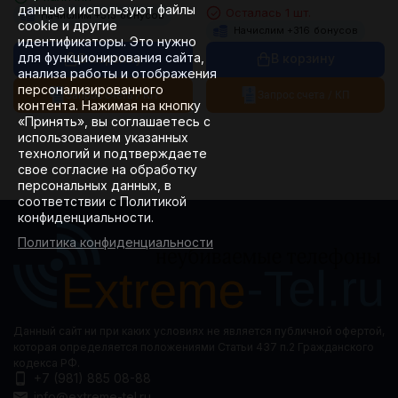
данные и используют файлы
Осталась 1 шт.
Начислим +
313
бонусов
cookie и другие
Начислим +
316
бонусов
идентификаторы. Это нужно
для функционирования сайта,
В корзину
В корзину
анализа работы и отображения
персонализированного
Запрос счета / КП
Запрос счета / КП
контента. Нажимая на кнопку
«Принять», вы соглашаетесь с
использованием указанных
технологий и подтверждаете
свое согласие на обработку
персональных данных, в
соответствии с Политикой
конфиденциальности.
Политика конфиденциальности
Данный сайт ни при каких условиях не является публичной офертой,
которая определяется положениями Статьи 437 п.2 Гражданского
кодекса РФ.
+7 (981) 885 08-88
info@extreme-tel.ru