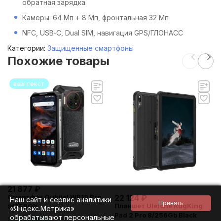
обратная зарядка
Камеры: 64 Мп + 8 Мп, фронтальная 32 Мп
NFC, USB‑C, Dual SIM, навигация GPS/ГЛОНАСС
Категории:
Защищенные смартфоны
Похожие товары
ваш текст
21 877
₽
22 124
₽
Смартфон Oukitel WP19 Pro
Наш сайт и сервис аналитики
Планшет Ulefone RugKing
8/256Gb
«Яндекс.Метрика»
Pad 2 Pro 8/256Gb Black
обрабатывают персональные
В наличии