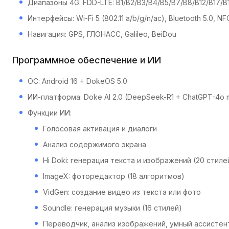
Диапазоны 4G: FDD-LTE: B1/B2/B3/B4/B5/B7/B8/B12/B17/
Интерфейсы: Wi-Fi 5 (802.11 a/b/g/n/ac), Bluetooth 5.0, NF
Навигация: GPS, ГЛОНАСС, Galileo, BeiDou
Программное обеспечение и ИИ
ОС: Android 16 + DokeOS 5.0
ИИ-платформа: Doke AI 2.0 (DeepSeek-R1 + ChatGPT-4o mi
Функции ИИ:
Голосовая активация и диалоги
Анализ содержимого экрана
Hi Doki: генерация текста и изображений (20 стиле
ImageX: фоторедактор (18 алгоритмов)
VidGen: создание видео из текста или фото
Soundle: генерация музыки (16 стилей)
Переводчик, анализ изображений, умный ассистент