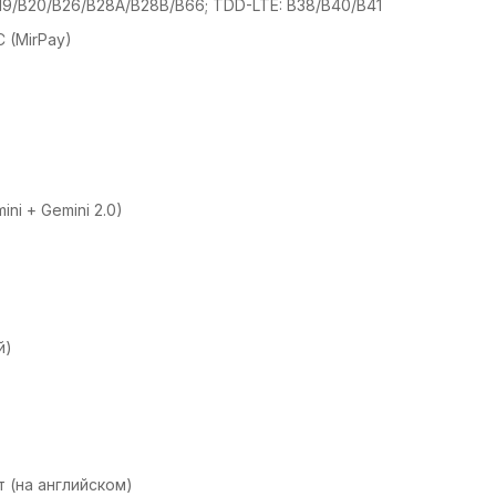
B19/B20/B26/B28A/B28B/B66; TDD-LTE: B38/B40/B41
C (MirPay)
ni + Gemini 2.0)
й)
 (на английском)