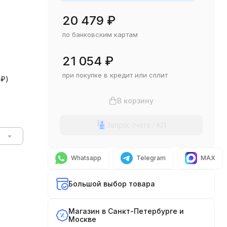
20 479
₽
по банковским картам
21 054
₽
при покупке в кредит или сплит
0
₽
)
В корзину
Запрос счета / КП
Whatsapp
Telegram
MAX
Большой выбор товара
Магазин в Санкт-Петербурге и
Москве