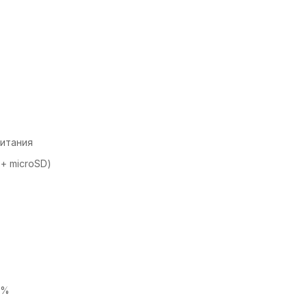
питания
 + microSD)
5%