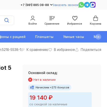
+7 (981) 885 08-88
Заказать звонок
Войти
Сравнение
Избранное
Корзина
фоны с рацией
Планшеты
Умные часы
Микро
л:
5218-5538-1
К сравнению
В избранное
Поделиться
ot 5
Основной склад:
Нет в наличии
Начислим +
273
бонусов
19 140
₽
со скидкой за наличные