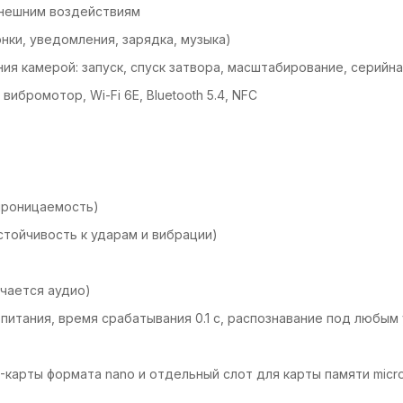
 внешним воздействиям
нки, уведомления, зарядка, музыка)
ия камерой: запуск, спуск затвора, масштабирование, серийн
вибромотор, Wi-Fi 6E, Bluetooth 5.4, NFC
епроницаемость)
стойчивость к ударам и вибрации)
чается аудио)
питания, время срабатывания 0.1 с, распознавание под любым
M-карты формата nano и отдельный слот для карты памяти mic