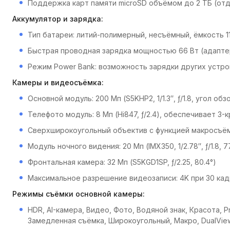
Поддержка карт памяти microSD объёмом до 2 ТБ (отде
Аккумулятор и зарядка:
Тип батареи: литий-полимерный, несъёмный, ёмкость 1
Быстрая проводная зарядка мощностью 66 Вт (адаптер
Режим Power Bank: возможность зарядки других устро
Камеры и видеосъёмка:
Основной модуль: 200 Мп (S5KHP2, 1/1.3″, ƒ/1.8, угол об
Телефото модуль: 8 Мп (Hi847, ƒ/2.4), обеспечивает 3
Сверхширокоугольный объектив с функцией макросъёмки:
Модуль ночного видения: 20 Мп (IMX350, 1/2.78″, ƒ/1.8, 7
Фронтальная камера: 32 Мп (S5KGD1SP, ƒ/2.25, 80.4°)
Максимальное разрешение видеозаписи: 4K при 30 кад
Режимы съёмки основной камеры:
HDR, AI-камера, Видео, Фото, Водяной знак, Красота,
Замедленная съёмка, Широкоугольный, Макро, DualVi