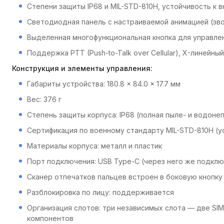
Степени защиты IP68 и MIL-STD-810H, устойчивость к
Светодиодная панель с настраиваемой анимацией (зво
Выделенная многофункциональная кнопка для управлен
Поддержка PTT (Push-to-Talk over Cellular), X-линейный 
Конструкция и элементы управления:
Габариты устройства: 180.8 × 84.0 × 17.7 мм
Вес: 376 г
Степень защиты корпуса: IP68 (полная пыле- и водон
Сертификация по военному стандарту MIL-STD-810H (у
Материалы корпуса: металл и пластик
Порт подключения: USB Type-C (через него же подклю
Сканер отпечатков пальцев встроен в боковую кнопку 
Разблокировка по лицу: поддерживается
Организация слотов: три независимых слота — две SI
компонентов