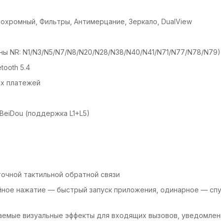
онохромный, Фильтры, Антимерцание, Зеркало, DualView
оны NR: N1/N3/N5/N7/N8/N20/N28/N38/N40/N41/N71/N77/N78/N79)
tooth 5.4
ых платежей
 BeiDou (поддержка L1+L5)
 точной тактильной обратной связи
йное нажатие — быстрый запуск приложения, одинарное — спу
раиваемые визуальные эффекты для входящих вызовов, уведомле