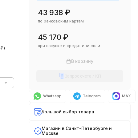
43 938
₽
по банковским картам
45 170
₽
при покупке в кредит или сплит
0
₽
)
В корзину
Запрос счета / КП
Whatsapp
Telegram
MAX
Большой выбор товара
Магазин в Санкт-Петербурге и
Москве