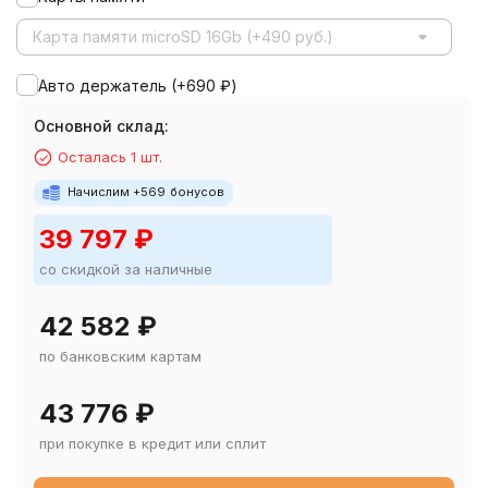
Карта памяти microSD 16Gb (+490 руб.)
Авто держатель (+
690
₽
)
Основной склад:
Осталась 1 шт.
Начислим +
569
бонусов
39 797
₽
со скидкой за наличные
42 582
₽
по банковским картам
43 776
₽
при покупке в кредит или сплит