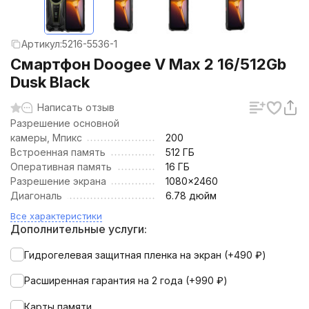
Артикул:
5216-5536-1
Смартфон Doogee V Max 2 16/512Gb
Dusk Black
Написать отзыв
Разрешение основной
камеры, Мпикс
200
Встроенная память
512 ГБ
Оперативная память
16 ГБ
Разрешение экрана
1080x2460
Диагональ
6.78 дюйм
Все характеристики
Дополнительные услуги:
Гидрогелевая защитная пленка на экран (+
490
₽
)
Расширенная гарантия на 2 года (+
990
₽
)
Карты памяти