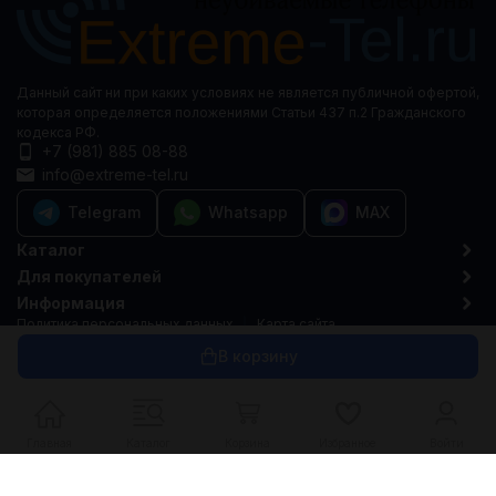
Данный сайт ни при каких условиях не является публичной офертой,
которая определяется положениями Статьи 437 п.2 Гражданского
кодекса РФ.
+7 (981) 885 08-88
info@extreme-tel.ru
Telegram
Whatsapp
MAX
Каталог
Для покупателей
Информация
Политика персональных данных
Карта сайта
© 2015-2026 Extreme-tel.ru
В корзину
Главная
Каталог
Корзина
Избранное
Войти