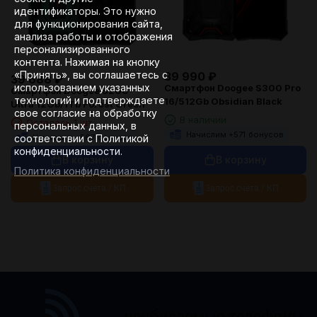
идентификаторы. Это нужно
для функционирования сайта,
анализа работы и отображения
персонализированного
контента. Нажимая на кнопку
«Принять», вы соглашаетесь с
39 990
₽
39 688
₽
использованием указанных
Смартфон Doogee S300 Pro
Смартфон Doogee S200
технологий и подтверждаете
16/512Gb Obsidian Black
Ultra 12Gb/1Tb Forest Green
свое согласие на обработку
В наличии
Осталась 1 шт.
персональных данных, в
Начислим +
571
бонусов
Начислим +
567
бонусов
соответствии с Политикой
конфиденциальности.
В корзину
В корзину
Политика конфиденциальности
Запрос счета / КП
Запрос счета / КП