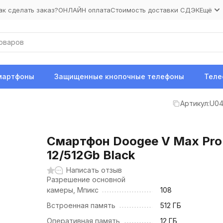
ак сделать заказ?
ОНЛАЙН оплата
Стоимость доставки СДЭК
Ещё
мартфоны
Защищенные кнопочные телефоны
Теле
Артикул:
U04
Смартфон Doogee V Max Pro
12/512Gb Black
Написать отзыв
Разрешение основной
камеры, Мпикс
108
Встроенная память
512 ГБ
Оперативная память
12 ГБ