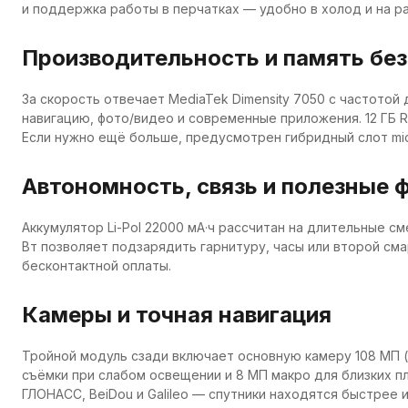
и поддержка работы в перчатках — удобно в холод и на р
Производительность и память бе
За скорость отвечает MediaTek Dimensity 7050 с частотой 
навигацию, фото/видео и современные приложения. 12 ГБ 
Если нужно ещё больше, предусмотрен гибридный слот mic
Автономность, связь и полезные 
Аккумулятор Li-Pol 22000 мА·ч рассчитан на длительные с
Вт позволяет подзарядить гарнитуру, часы или второй с
бесконтактной оплаты.
Камеры и точная навигация
Тройной модуль сзади включает основную камеру 108 МП (S
съёмки при слабом освещении и 8 МП макро для близких п
ГЛОНАСС, BeiDou и Galileo — спутники находятся быстрее и