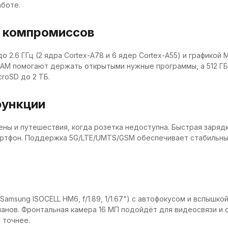
аботе.
з компромиссов
до 2.6 ГГц (2 ядра Cortex-A78 и 6 ядер Cortex-A55) и графико
RAM помогают держать открытыми нужные программы, а 512 ГБ
roSD до 2 ТБ.
функции
мены и путешествия, когда розетка недоступна. Быстрая заряд
мартфон. Поддержка 5G/LTE/UMTS/GSM обеспечивает стабильны
amsung ISOCELL HM6, f/1.89, 1/1.67") с автофокусом и вспышк
ланов. Фронтальная камера 16 МП подойдёт для видеосвязи и 
 точнее.