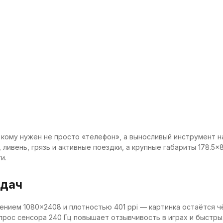
, кому нужен не просто «телефон», а выносливый инструмент 
ливень, грязь и активные поездки, а крупные габариты 178.5×8
и.
адач
ением 1080×2408 и плотностью 401 ppi — картинка остаётся ч
рос сенсора 240 Гц повышает отзывчивость в играх и быстрых ж