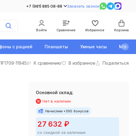
+7 (981) 885 08-88
Заказать звонок
Войти
Сравнение
Избранное
Корзина
фоны с рацией
Планшеты
Умные часы
Микро
1F1709-11945
К сравнению
В избранное
Поделиться
Основной склад:
Нет в наличии
Начислим +
395
бонусов
27 632
₽
со скидкой за наличные