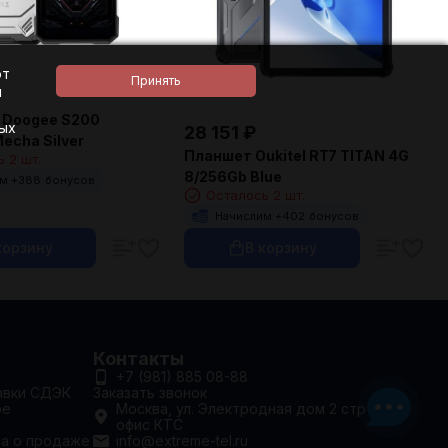
ют
и
 Doogee S200
ных
28 151
₽
echa Silver
Планшет Oukitel RT7 TITAN 4G
 2 шт.
8/256Gb Blue
м +
388
бонусов
Осталось 2 шт.
Начислим +
402
бонусов
корзину
В корзину
Контакты
+7 (981) 885 08-88
авки СДЭК
Заказать звонок
ое
Москва, ул. Электродная дом 2 стр 29.
офис КТС
та о продаже
info@extreme-tel.ru