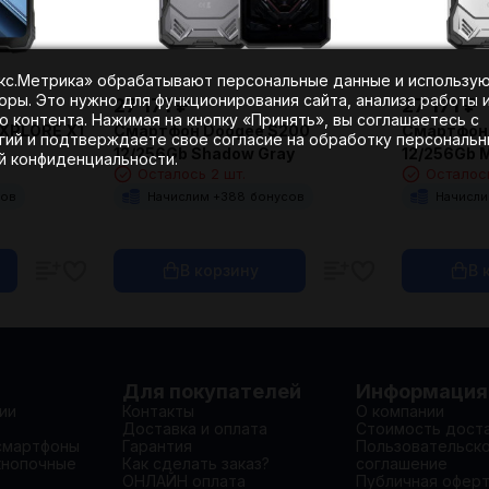
екс.Метрика» обрабатывают персональные данные и использу
оры. Это нужно для функционирования сайта, анализа работы 
27 171
₽
27 171
₽
 контента. Нажимая на кнопку «Принять», вы соглашаетесь с
 XPLORE X1
Смартфон Doogee S200
Смартфон
гий и подтверждаете свое согласие на обработку персональ
12/256Gb Shadow Gray
12/256Gb M
ой конфиденциальности.
Осталось 2 шт.
Осталось
сов
Начислим +
388
бонусов
Начисли
В корзину
В 
Для покупателей
Информация
ии
Контакты
О компании
Доставка и оплата
Стоимость дост
смартфоны
Гарантия
Пользовательск
кнопочные
Как сделать заказ?
соглашение
ОНЛАЙН оплата
Публичная офер