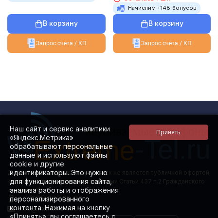
Начислим +
148
бонусов
В корзину
В корзину
Запрос счета / КП
Запрос счета / КП
Наш сайт и сервис аналитики
«Яндекс.Метрика»
обрабатывают персональные
данные и используют файлы
cookie и другие
идентификаторы. Это нужно
Данный сайт ни при каких условиях не является публичной офертой,
для функционирования сайта,
которая определяется положениями Статьи 437 п.2 Гражданского
анализа работы и отображения
кодекса РФ.
+7 (981) 885 08-88
персонализированного
контента. Нажимая на кнопку
info@extreme-tel.ru
«Принять», вы соглашаетесь с